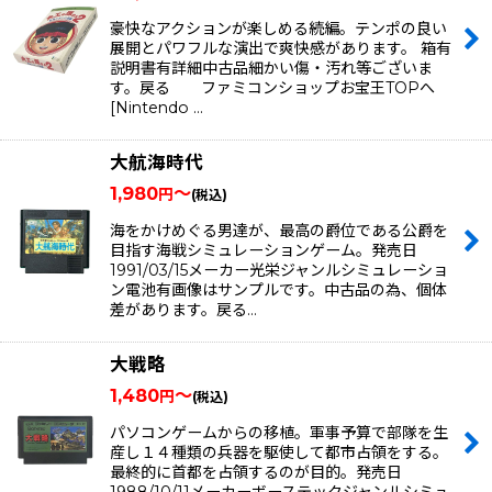
豪快なアクションが楽しめる続編。テンポの良い
展開とパワフルな演出で爽快感があります。 箱有
説明書有詳細中古品細かい傷・汚れ等ございま
す。戻る ファミコンショップお宝王TOPへ
[Nintendo …
大航海時代
1,980
～
円
(税込)
海をかけめぐる男達が、最高の爵位である公爵を
目指す海戦シミュレーションゲーム。発売日
1991/03/15メーカー光栄ジャンルシミュレーショ
ン電池有画像はサンプルです。中古品の為、個体
差があります。戻る…
大戦略
1,480
～
円
(税込)
パソコンゲームからの移植。軍事予算で部隊を生
産し１４種類の兵器を駆使して都市占領をする。
最終的に首都を占領するのが目的。発売日