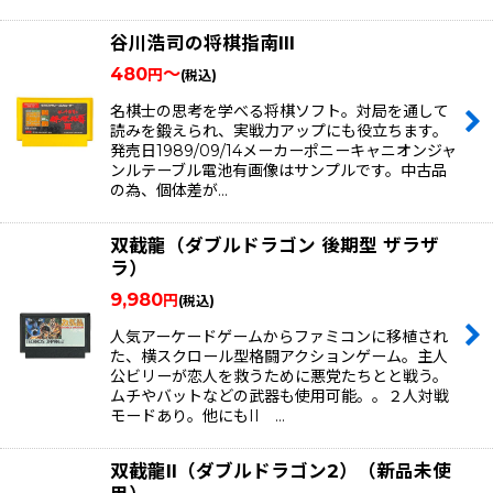
谷川浩司の将棋指南III
480
～
円
(税込)
名棋士の思考を学べる将棋ソフト。対局を通して
読みを鍛えられ、実戦力アップにも役立ちます。
発売日1989/09/14メーカーポニーキャニオンジャ
ンルテーブル電池有画像はサンプルです。中古品
の為、個体差が…
双截龍（ダブルドラゴン 後期型 ザラザ
ラ）
9,980
円
(税込)
人気アーケードゲームからファミコンに移植され
た、横スクロール型格闘アクションゲーム。主人
公ビリーが恋人を救うために悪党たちとと戦う。
ムチやバットなどの武器も使用可能。。２人対戦
モードあり。他にもII …
双截龍II（ダブルドラゴン2）（新品未使