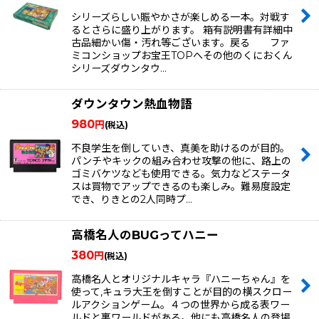
シリーズらしい賑やかさが楽しめる一本。対戦す
るとさらに盛り上がります。 箱有説明書有詳細中
古品細かい傷・汚れ等ございます。戻る ファ
ミコンショップお宝王TOPへその他のくにおくん
シリーズダウンタウ…
ダウンタウン熱血物語
980
円
(税込)
不良学生を倒していき、真美を助けるのが目的。
パンチやキックの組み合わせ攻撃の他に、路上の
ゴミバケツなども使用できる。気力などステータ
スは買物でアップできるのも楽しみ。難易度設定
でき、りきとの2人同時プ…
高橋名人のBUGってハニー
380
円
(税込)
高橋名人とオリジナルキャラ『ハニーちゃん』を
使って,キュラ大王を倒すことが目的の横スクロー
ルアクションゲーム。４つの世界から成る表ワー
ルドと裏ワールドがある。他にも高橋名人の登場