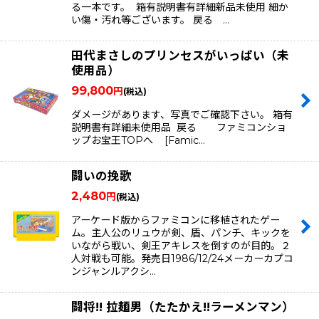
る一本です。 箱有説明書有詳細新品未使用 細か
い傷・汚れ等ございます。 戻る …
田代まさしのプリンセスがいっぱい（未
使用品）
99,800
円
(税込)
ダメージがあります、写真でご確認下さい。 箱有
説明書有詳細未使用品 戻る ファミコンショ
ップお宝王TOPへ [Famic…
闘いの挽歌
2,480
円
(税込)
アーケード版からファミコンに移植されたゲー
ム。主人公のリュウが剣、盾、パンチ、キックを
いながら戦い、剣王アキレスを倒すのが目的。２
人対戦も可能。発売日1986/12/24メーカーカプコ
ンジャンルアクシ…
闘将!! 拉麺男（たたかえ!!ラーメンマン）