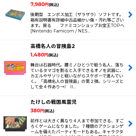
7,980
円
(税込)
後期型 エンボス加工（ザラザラ）ソフトです。
箱有説明書有詳細中古品細かい傷・汚れ等ござい
ます。戻る ファミコンショップお宝王TOPへ
[Nintendo Famicom / NES…
高橋名人の冒険島2
1,480
円
(税込)
舞台は石器時代。腰ミノひとつで戦う名人、落ち
ているタマゴを割ると入手できるオノを武器に、
カエルやサソリと戦いながらスケボーで進んでい
く。「高橋名人の冒険島」の第２弾。シリーズと
して全４作あり→I II…
たけしの戦国風雲児
380
円
(税込)
前作とは大きく異なり４人まで参加できる、すご
ろくゲームになりました。７種類のアクションゲ
ームを備えたパーティモードもある。キャラクタ