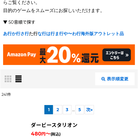
らご覧ください。
目的のゲームをスムーズにお探しいただけます。
▼ 50音順で探す
あ行
か行
さ行
た行
な行
は行
ま行
や〜わ行
海外版
アウトレット品
表示順変更
閉じる
241
件
表示数
:
1
2
3
...
5
次
»
在庫あり
ダービースタリオン
480
～
絞り込む
円
(税込)