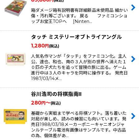
円
(税込)
箱ダメージ箱有説明書有詳細新品未使用品 細かい
傷・汚れ等ございます。 戻る ファミコンショ
ップお宝王TOPへ [Ninten…
タッチ ミステリーオブトライアングル
1,280
円
(税込)
人気名作マンが「タッチ」をファミコン化。主人
公、達也、和也、南の３人が別の世界へ消えた１
０匹の子犬たちを追って冒険の旅に出る。ゲーム
進行中は３人のキャラを同時に操作する。 発売日
1987/03/14メ…
谷川浩司の将棋指南II
280
～
円
(税込)
基礎から実戦まで学べる将棋ソフト。落ち着いた
対局が楽しめ、読みの練習にも向いています。発
売日1988/03/18メーカーポニーキャニオンジャ
ンルテーブル電池有画像はサンプルです。中古品
の為、個体差があ…