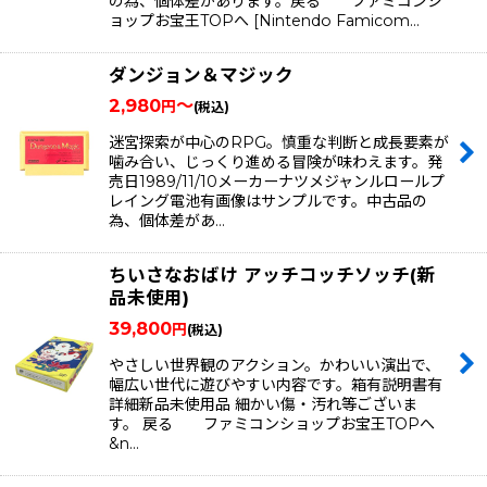
の為、個体差があります。戻る ファミコンシ
ョップお宝王TOPへ [Nintendo Famicom…
ダンジョン＆マジック
2,980
～
円
(税込)
迷宮探索が中心のRPG。慎重な判断と成長要素が
噛み合い、じっくり進める冒険が味わえます。発
売日1989/11/10メーカーナツメジャンルロールプ
レイング電池有画像はサンプルです。中古品の
為、個体差があ…
ちいさなおばけ アッチコッチソッチ(新
品未使用)
39,800
円
(税込)
やさしい世界観のアクション。かわいい演出で、
幅広い世代に遊びやすい内容です。箱有説明書有
詳細新品未使用品 細かい傷・汚れ等ございま
す。 戻る ファミコンショップお宝王TOPへ
&n…