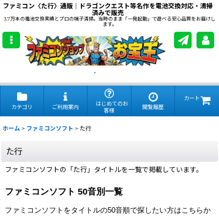
ファミコン〈た行〉通販｜ドラゴンクエスト等名作を電池交換対応・清掃
済みで販売
3.7万本の電池交換実績とプロの端子清掃。当時のまま「一発起動」で遊べる安心品質をお届けし
ます。
.
カート
はじめてのお
カテゴリ
ご利用案内
閲覧履歴
客様
ホーム
>
ファミコンソフト
>
た行
た行
ファミコンソフトの「た行」タイトルを一覧で掲載しています。
ファミコンソフト 50音別一覧
ファミコンソフトをタイトルの50音順で探したい方はこちらか