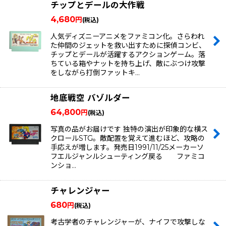
チップとデールの大作戦
4,680
円
(税込)
人気ディズニーアニメをファミコン化。さらわれ
た仲間のジェットを救い出すために探偵コンビ、
チップとデールが活躍するアクションゲーム。落
ちている箱やナットを持ち上げ、敵にぶつけ攻撃
をしながら打倒ファットキ…
地底戦空 バゾルダー
64,800
円
(税込)
写真の品がお届けです 独特の演出が印象的な横ス
クロールSTG。敵配置を覚えて進むほど、攻略の
手応えが増します。発売日1991/11/25メーカーソ
フエルジャンルシューティング戻る ファミコ
ンショ…
チャレンジャー
680
円
(税込)
考古学者のチャレンジャーが、ナイフで攻撃しな