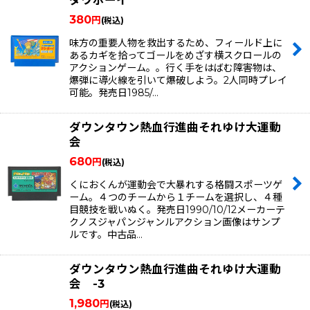
ダウボーイ
380
円
(税込)
味方の重要人物を救出するため、フィールド上に
あるカギを拾ってゴールをめざす横スクロールの
アクションゲーム。。行く手をはばむ障害物は、
爆弾に導火線を引いて爆破しよう。2人同時プレイ
可能。発売日1985/…
ダウンタウン熱血行進曲それゆけ大運動
会
680
円
(税込)
くにおくんが運動会で大暴れする格闘スポーツゲ
ーム。４つのチームから１チームを選択し、４種
目競技を戦いぬく。発売日1990/10/12メーカーテ
クノスジャパンジャンルアクション画像はサンプ
ルです。中古品…
ダウンタウン熱血行進曲それゆけ大運動
会 -3
1,980
円
(税込)