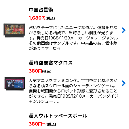
中国占星術
1,680
円
(税込)
占いをテーマにしたユニークな作品。運勢を見な
がら楽しめる構成で、当時らしい個性が光りま
す。発売日1988/11/29メーカージャレコジャンル
その他画像はサンプルです。中古品の為、個体差
があります。戻る…
超時空要塞マクロス
380
円
(税込)
人気アニメをファミコン化。宇宙空間と基地内か
らなる横スクロール面のシューティングゲーム。
自機を戦闘機からロボット形態に変形させること
ができる。発売日1985/12/10メーカーバンダイジ
ャンルシューテ…
超人ウルトラベースボール
380
～
円
(税込)