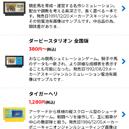
競走馬を育成・運営する名作シミュレーション。
配合や調教を考える奥深さで、長く遊べる一本で
す。発売日1991/12/20メーカーアスキージャンル
その他電池有画像はサンプルです。中古品の為、
個体差がありま…
ダービースタリオン 全国版
380
～
円
(税込)
おなじみ競馬シュミレーションゲーム。騎手や馬
のデータも一新され、より詳細な成績表を表示す
ることも可能になった。発売日1992/08/29メー
カーアスキージャンルシミュレーション電池有画
像はサンプルです…
タイガーヘリ
1,280
円
(税込)
アーケードから移植の縦スクロール型のシューテ
ィングゲーム。戦闘ヘリを操作して、主に戦車が
中心の敵部隊と戦う。発売日1986/12/05メーカー
ポニーキャニオンジャンルシューティング画像は