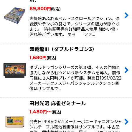
用）
89,800
円
(税込)
爽快感あふれるベルトスクロールアクション。連
続技やテンポの良さで、シリーズの魅力が際立ち
ます。 箱有説明書有詳細新品未使用 細かい傷・
汚れ等ございます。 戻る ファ…
双截龍III（ダブルドラゴン3）
1,680
円
(税込)
ダブルドラゴンシリーズの第３弾。４人の仲間と
協力しながら戦うという新システムを導入。前作
同様に２人同時プレイが可能。発売日1991/02/22
メーカーテクノスジャパンジャンルアクション画
像はサンプルで…
田村光昭 麻雀ゼミナール
1,480
～
円
(税込)
発売日1990/09/21メーカーポニーキャニオンジャ
ンルテーブル電池有画像はサンプルです。中古品