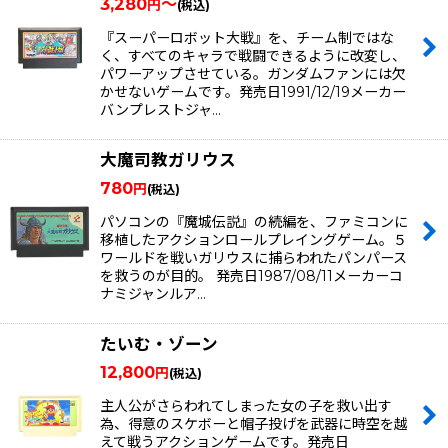
3,280
～
円
(税込)
『スーパーロボット大戦』を、チーム制ではな
く、すべてのキャラで戦闘できるように改変し、
パワーアップさせている。ガンダムファンには欠
かせないゲームです。発売日1991/12/19メーカー
バンプレストジャ…
大魔司教ガリウス
780
円
(税込)
パソコンの『魔城伝説』の続編を、ファミコンに
移植したアクションロールプレイングゲーム。５
ワールドを戦いガリウスに捕らわれたパンパース
を救うのが目的。 発売日1987/08/11メーカーコ
ナミジャンルア…
たいむ・ゾーン
12,800
円
(税込)
主人公がさらわれてしまった女の子を救い出す
為、得意のスケボーと帽子投げを武器に時空を越
えて戦うアクションゲームです。発売日