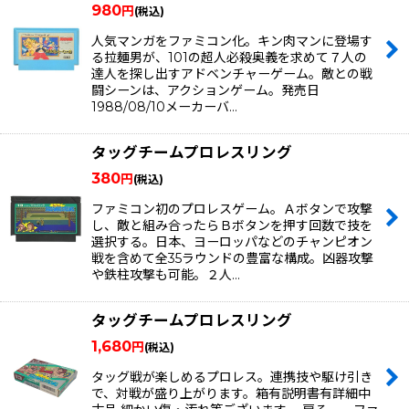
980
円
(税込)
人気マンガをファミコン化。キン肉マンに登場す
る拉麺男が、101の超人必殺奥義を求めて７人の
達人を探し出すアドベンチャーゲーム。敵との戦
闘シーンは、アクションゲーム。発売日
1988/08/10メーカーバ…
タッグチームプロレスリング
380
円
(税込)
ファミコン初のプロレスゲーム。Ａボタンで攻撃
し、敵と組み合ったらＢボタンを押す回数で技を
選択する。日本、ヨーロッパなどのチャンピオン
戦を含めて全35ラウンドの豊富な構成。凶器攻撃
や鉄柱攻撃も可能。２人…
タッグチームプロレスリング
1,680
円
(税込)
タッグ戦が楽しめるプロレス。連携技や駆け引き
で、対戦が盛り上がります。箱有説明書有詳細中