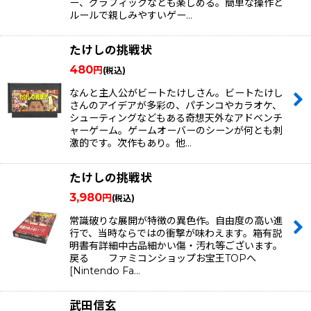
ー、グラフィックなども楽しめる。簡単な操作と
ルールで親しみやすいゲー…
たけしの挑戦状
480
円
(税込)
なんと主人公がビートたけしさん。ビートたけし
さんのアイデアが多彩の、パチンコやカラオケ、
シューティングなどもある奇想天外なアドベンチ
ャーゲーム。ゲームオーバーのシーンが何とも刺
激的です。次作もあり。他…
たけしの挑戦状
3,980
円
(税込)
常識破りな展開が特徴の異色作。自由度の高い進
行で、当時ならではの衝撃が味わえます。箱有説
明書有詳細中古品細かい傷・汚れ等ございます。
戻る ファミコンショップお宝王TOPへ
[Nintendo Fa…
武田信玄