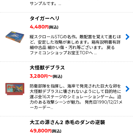
サンプルです。…
タイガーヘリ
4,480
円
(税込)
縦スクロールSTGの名作。敵配置を覚えて進むほ
ど、安定した攻略が楽しめます。箱有説明書有詳
細中古品 細かい傷・汚れ等ございます。 戻る
ファミコンショップお宝王TOPへ …
大怪獣デブラス
3,280
～
円
(税込)
防衛部隊を指揮し、海岸で発見された巨大な卵を
大怪獣デブラスに壊されないようにして目的地に
運ぶ全16ステージのシミュレーションゲーム。迫
力のある攻撃シーンが魅力。 発売日1990/12/21メ
ーカーデー…
大工の源さん2 赤毛のダンの逆襲
49,800
円
(税込)