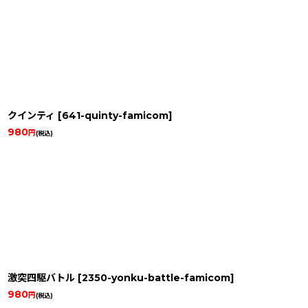
クインティ
[
641-quinty-famicom
]
980
円
(税込)
激突四駆バトル
[
2350-yonku-battle-famicom
]
980
円
(税込)