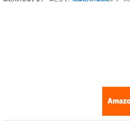
[Nintendo Famicom / NES] Takahashi Meijin no Bug-tte Honey