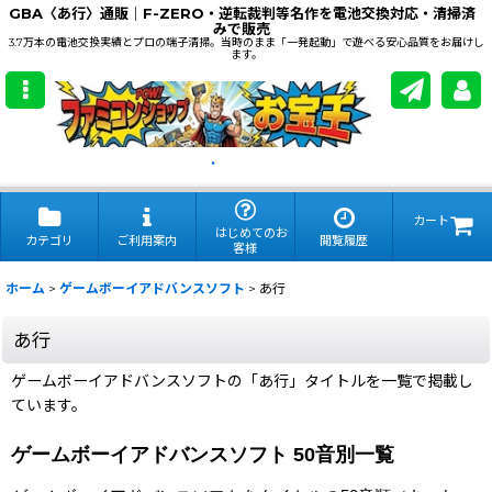
GBA〈あ行〉通販｜F-ZERO・逆転裁判等名作を電池交換対応・清掃済
みで販売
3.7万本の電池交換実績とプロの端子清掃。当時のまま「一発起動」で遊べる安心品質をお届けし
ます。
.
カート
はじめてのお
カテゴリ
ご利用案内
閲覧履歴
客様
ホーム
>
ゲームボーイアドバンスソフト
>
あ行
あ行
ゲームボーイアドバンスソフトの「あ行」タイトルを一覧で掲載し
ています。
ゲームボーイアドバンスソフト 50音別一覧