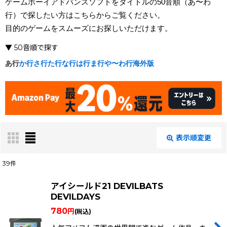
ゲームボーイアドバンスソフトをタイトルの50音順（あ〜わ
行）で探したい方はこちらからご覧ください。
目的のゲームをスムーズにお探しいただけます。
▼ 50音順で探す
あ行
か行
さ行
た行
な行
は行
ま行
や〜わ行
海外版
表示順変更
閉じる
39
件
表示数
:
アイシールド21 DEVILBATS
DEVILDAYS
在庫あり
780
円
(税込)