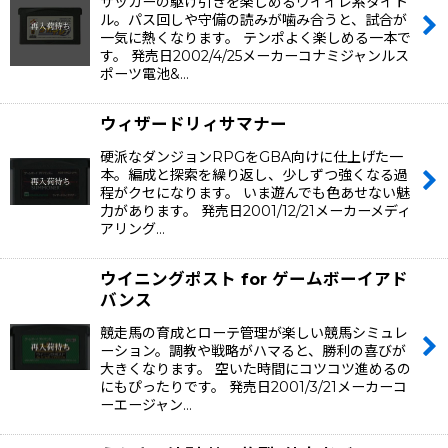
サッカーの駆け引きを楽しめるウイイレ系タイト
ル。パス回しや守備の読みが噛み合うと、試合が
一気に熱くなります。 テンポよく楽しめる一本で
す。 発売日2002/4/25メーカーコナミジャンルス
ポーツ電池&…
ウィザードリィサマナー
硬派なダンジョンRPGをGBA向けに仕上げた一
本。編成と探索を繰り返し、少しずつ強くなる過
程がクセになります。 いま遊んでも色あせない魅
力があります。 発売日2001/12/21メーカーメディ
アリング…
ウイニングポスト for ゲームボーイアド
バンス
競走馬の育成とローテ管理が楽しい競馬シミュレ
ーション。調教や戦略がハマると、勝利の喜びが
大きくなります。 空いた時間にコツコツ進めるの
にもぴったりです。 発売日2001/3/21メーカーコ
ーエージャン…