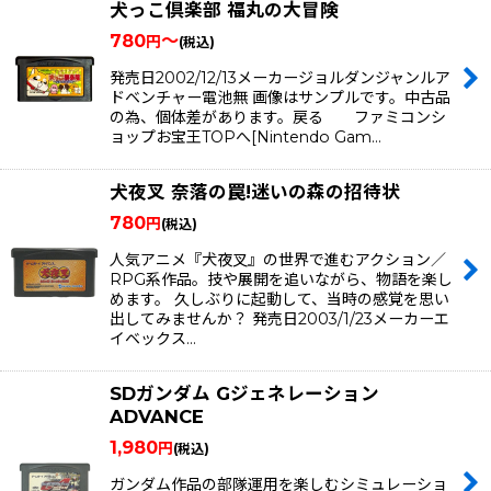
犬っこ倶楽部 福丸の大冒険
780
～
円
(税込)
発売日2002/12/13メーカージョルダンジャンルア
ドベンチャー電池無 画像はサンプルです。中古品
の為、個体差があります。戻る ファミコンシ
ョップお宝王TOPへ[Nintendo Gam…
犬夜叉 奈落の罠!迷いの森の招待状
780
円
(税込)
人気アニメ『犬夜叉』の世界で進むアクション／
RPG系作品。技や展開を追いながら、物語を楽し
めます。 久しぶりに起動して、当時の感覚を思い
出してみませんか？ 発売日2003/1/23メーカーエ
イベックス…
SDガンダム Gジェネレーション
ADVANCE
1,980
円
(税込)
ガンダム作品の部隊運用を楽しむシミュレーショ