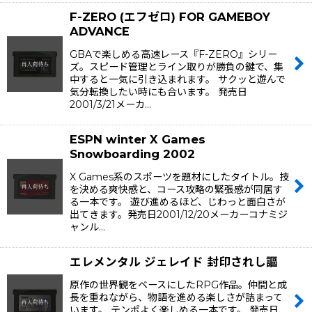
F-ZERO (エフゼロ) FOR GAMEBOY
ADVANCE
GBAで楽しめる高速レース『F-ZERO』シリー
ズ。スピード管理とライン取りが勝負の鍵で、集
中すると一気に引き込まれます。 サクッと遊んで
気分転換したい時にも合います。 発売日
2001/3/21メーカ…
ESPN winter X Games
Snowboarding 2002
X Games系のスポーツを題材にしたタイトル。技
を決める爽快感と、コース攻略の緊張感が同居す
る一本です。 遊び進めるほど、じわっと面白さが
出てきます。発売日2001/12/20メーカーコナミジ
ャンル…
エレメンタル ジェレイド 封印されし謳
原作の世界観をベースにしたRPG作品。仲間と成
長を重ねながら、物語を進める楽しさが詰まって
います。 テンポよく楽しめる一本です。 発売日