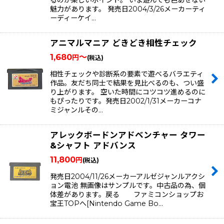
るのが楽しいポイント。 いま遊んでも色あせない
魅力があります。 発売日2004/3/26メーカーティ
ーディーケイ…
アニマルマニア どきどき相性チェック
1,680
～
円
(税込)
相性チェックや診断系の要素で遊べるバラエティ
作品。友だち同士で結果を見比べるのも、つい盛
り上がります。 空いた時間にコツコツ進めるのに
もぴったりです。発売日2002/1/31メーカーコナ
ミジャンルその…
アレックボードンアドベンチャー タワー
&シャフト アドバンス
11,800
円
(税込)
発売日2004/11/26メーカーアルゼジャンルアクシ
ョン電池 無画像はサンプルです。中古品の為、個
体差があります。戻る ファミコンショップお
宝王TOPへ[Nintendo Game Bo…