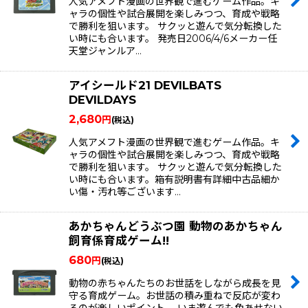
人気アメフト漫画の世界観で進むゲーム作品。キ
絞り込む
ャラの個性や試合展開を楽しみつつ、育成や戦略
で勝利を狙います。 サクッと遊んで気分転換した
い時にも合います。 発売日2006/4/6メーカー任
天堂ジャンルア…
アイシールド21 DEVILBATS
DEVILDAYS
2,680
円
(税込)
人気アメフト漫画の世界観で進むゲーム作品。キ
ャラの個性や試合展開を楽しみつつ、育成や戦略
で勝利を狙います。 サクッと遊んで気分転換した
い時にも合います。箱有説明書有詳細中古品細か
い傷・汚れ等ございます…
あかちゃんどうぶつ園 動物のあかちゃん
飼育係育成ゲーム!!
680
円
(税込)
動物の赤ちゃんたちのお世話をしながら成長を見
守る育成ゲーム。お世話の積み重ねで反応が変わ