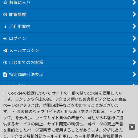
お気に入り
閲覧履歴
ご利用案内
ログイン
メールマガジン
はじめてのお客様
特定商取引法表示
電池交換について
・ Cookieの設定について サイトの一部ではCookieを使用してい
商品カテゴリ一覧
ます、コンテンツ向上の為、アクセス頂いたお客様がアクセス元商品
ページのアクセス数、訪問回数等などを参照することがございま
Worldwide Shipping Guide
す。 ・ お客様のウェブサイトの利用状況（アクセス状況、トラフィ
ック）を分析し、ウェブサイト自体の改善や、当社からお客様に提
供するサービスの向上、サイト閲覧の利便性、当ページの売上改善
ファミコン買取通販 中古 ディスクシステム 販売 ニンテンドウ64・
を目的としたページ更新等に使用することがあります。分析にあた
ゲーム買取 .電池交換
り、アクセス解析外部ツールを利用し、ツール提供者に情報提供さ