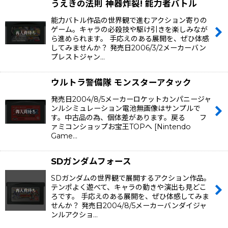
うえきの法則 神器炸裂! 能力者バトル
能力バトル作品の世界観で進むアクション寄りの
ゲーム。キャラの必殺技や駆け引きを楽しみなが
ら進められます。 手応えのある展開を、ぜひ体感
してみませんか？ 発売日2006/3/2メーカーバン
プレストジャン…
ウルトラ警備隊 モンスターアタック
発売日2004/8/5メーカーロケットカンパニージャ
ンルシミュレーション電池無画像はサンプルで
す。中古品の為、個体差があります。戻る フ
ァミコンショップお宝王TOPへ [Nintendo
Game…
SDガンダムフォース
SDガンダムの世界観で展開するアクション作品。
テンポよく遊べて、キャラの動きや演出も見どこ
ろです。 手応えのある展開を、ぜひ体感してみま
せんか？ 発売日2004/8/5メーカーバンダイジャ
ンルアクショ…