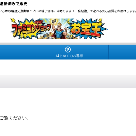
清掃済みで販売
3.7万本の電池交換実績とプロの端子清掃。当時のまま「一発起動」で遊べる安心品質をお届けします
.
はじめてのお客様
らご覧ください。