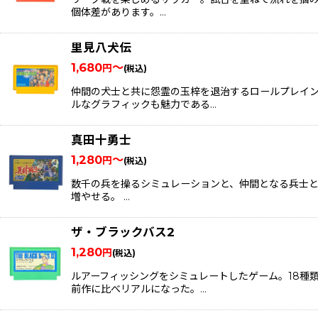
個体差があります。…
里見八犬伝
1,680
～
円
(税込)
仲間の犬士と共に怨霊の玉梓を退治するロールプレイ
ルなグラフィックも魅力である…
真田十勇士
1,280
～
円
(税込)
数千の兵を操るシミュレーションと、仲間となる兵士と
増やせる。 …
ザ・ブラックバス2
1,280
円
(税込)
ルアーフィッシングをシミュレートしたゲーム。18種
前作に比べリアルになった。…