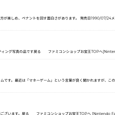
が楽しめ、ペナントを回す面白さがあります。 発売日1990/07/2
グ写真の品です戻る ファミコンショップお宝王TOPへ[Nintendo Famico
ームです。最近は「マネーゲーム」という言葉が良く聞かれますが、こ
す。戻る ファミコンショップお宝王TOPへ [Nintendo Famicom