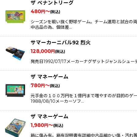
ザ ペナントリーグ
480
～
円
(税込)
シーズンを戦い抜く野球ゲーム。チーム運用と試合の両方
中古品の為、個体差…
サマーカーニバル92 烈火
128,000
円
(税込)
発売日1992/07/17メーカーナグザットジャンルシューティン
ザ マネーゲーム
780
～
円
(税込)
元手金の１００万円を１億円まで増やすのが目的のゲ
1988/08/10メーカーソフ…
ザ マネーゲーム
1,980
～
円
(税込)
箱に傷み有。箱有説明書有詳細中古品細かい傷・汚れ等ございま