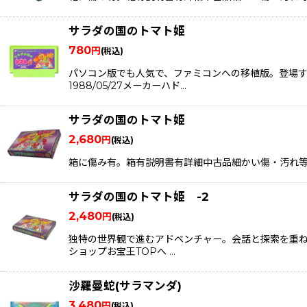
サラダの国のトマト姫
780
円
(税込)
パソコン版でも人気で、ファミコンへの移植版。登場す
1988/05/27メーカーハド…
サラダの国のトマト姫
2,680
円
(税込)
箱に傷み有。箱有説明書有詳細中古品細かい傷・汚れ等ございます。
サラダの国のトマト姫 -2
2,480
円
(税込)
独特の世界観で進むアドベンチャー。会話と探索を重
ショップお宝王TOPへ …
沙羅曼蛇(サラマンダ)
3,480
円
(税込)