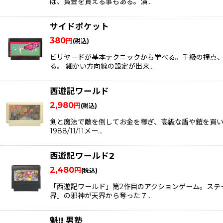
ば、賞金を貰える事もある。演…
サイドポケット
380
円
(税込)
ビリヤードが基本テクニックから学べる。手級の撞点
る。 細かい方向線の設定が出来…
西遊記ワールド
2,980
円
(税込)
剣と魔法で敵を倒してお金を稼ぎ、高級な盾や鎧を買い
1988/11/11メー…
西遊記ワールド2
2,480
円
(税込)
「西遊記ワールド」第2作目のアクションゲーム。ステ
界」の邪神が天界から奪った７…
魁!! 男塾