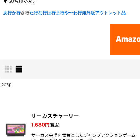
▼ 50音順で探す
あ行
か行
さ行
た行
な行
は行
ま行
や〜わ行
海外版
アウトレット品
203
件
表示数
:
在庫あり
サーカスチャーリー
1,680
円
(税込)
サーカス会場を舞台としたジャンプアクションゲーム