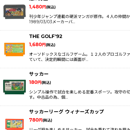
1,480
円
(税込)
刊少年ジャンプ連載の硬派マンガが原作。４人の仲間か
1989/03/03メーカーバ…
THE GOLF’92
1,680
円
(税込)
オーソドックスなゴルフゲーム。１２人のプロゴルフ
ていて、決定的瞬間には画面が…
サッカー
180
円
(税込)
シンプル操作で試合を楽しめる定番スポーツ。攻守の切り
す。中古品の為、個…
サッカーリーグ ウィナーズカップ
780
円
(税込)
リーグ戦を楽しめるサッカー。試合を重ねて流れを掴み、