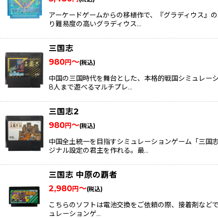
アーケードゲームからの移植作で、『グラディウス』の
り難易度の高いグラディウス…
三国志
980
～
円
(税込)
中国の三国時代を舞台とした、本格的戦国シミュレーシ
8人まで遊べるマルチプレ…
三国志2
980
～
円
(税込)
中国全土統一を目指すシミュレーションゲーム「三国
ジナル設定の君主を作れる。最…
三国志 中原の覇者
2,980
～
円
(税込)
こちらのソフトは電池交換をご依頼の際、接着剤などで
ュレーションゲ…