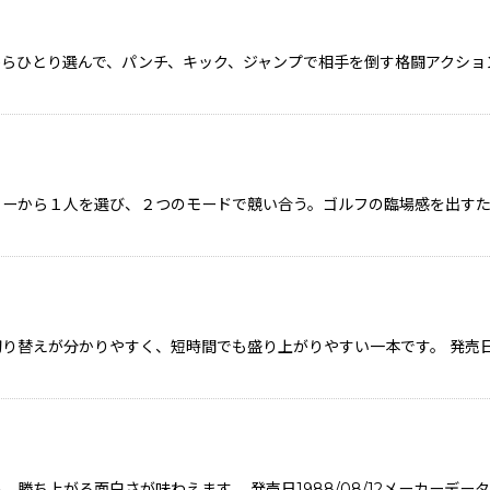
らひとり選んで、パンチ、キック、ジャンプで相手を倒す格闘アクショ
ァーから１人を選び、２つのモードで競い合う。ゴルフの臨場感を出す
替えが分かりやすく、短時間でも盛り上がりやすい一本です。 発売日19
勝ち上がる面白さが味わえます。 発売日1988/08/12メーカーデ