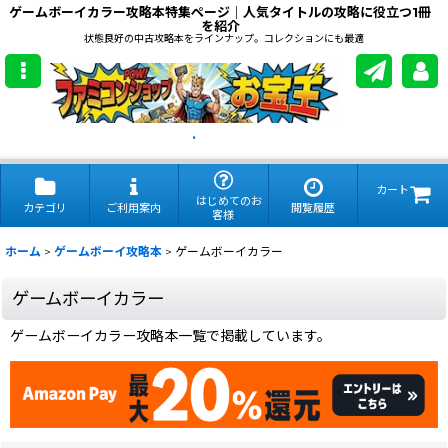
ゲームボーイカラー攻略本特集ページ｜人気タイトルの攻略に役立つ1冊
を紹介
状態良好の中古攻略本をラインナップ。コレクションにも最適
.
カート
はじめてのお
カテゴリ
ご利用案内
閲覧履歴
客様
ホーム
>
ゲームボーイ攻略本
>
ゲームボーイカラー
ゲームボーイカラー
ゲームボーイカラー攻略本一覧で掲載しています。