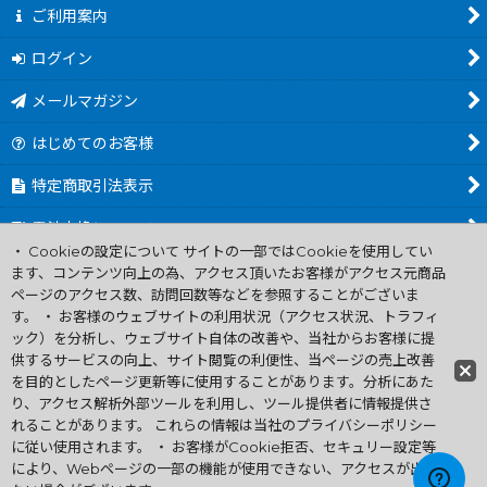
ご利用案内
ログイン
メールマガジン
はじめてのお客様
特定商取引法表示
電池交換について
・ Cookieの設定について サイトの一部ではCookieを使用してい
商品カテゴリ一覧
ます、コンテンツ向上の為、アクセス頂いたお客様がアクセス元商品
ページのアクセス数、訪問回数等などを参照することがございま
Worldwide Shipping Guide
す。 ・ お客様のウェブサイトの利用状況（アクセス状況、トラフィ
ック）を分析し、ウェブサイト自体の改善や、当社からお客様に提
供するサービスの向上、サイト閲覧の利便性、当ページの売上改善
ファミコン買取通販 中古 ディスクシステム 販売 ニンテンドウ64・
を目的としたページ更新等に使用することがあります。分析にあた
ゲーム買取 .電池交換
り、アクセス解析外部ツールを利用し、ツール提供者に情報提供さ
Copyright (C) 2007 ファミコン お宝王 All Rights
れることがあります。 これらの情報は当社のプライバシーポリシー
Reserved.
に従い使用されます。 ・ お客様がCookie拒否、セキュリー設定等
許可無く当サイトの画像、文章、無断転載複製を禁ずる
により、Webページの一部の機能が使用できない、アクセスが出来