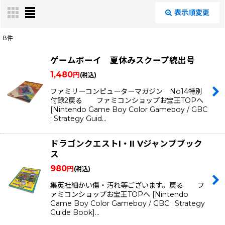
表示順変更
閉じる
8
件
表示数
:
ゲームボーイ 夏休みスクープ続出号
1,480
円
(税込)
在庫あり
ファミリーコンピューターマガジン No14特別
付録2戻る ファミコンショップお宝王TOPへ
絞り込む
[Nintendo Game Boy Color Gameboy / GBC
: Strategy Guid…
ドラゴンクエストI・II Vジャンプブック
ス
980
円
(税込)
集英社細かい傷・汚れ等ございます。戻る フ
ァミコンショップお宝王TOPへ [Nintendo
Game Boy Color Gameboy / GBC : Strategy
Guide Book]…