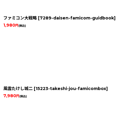
ファミコン大戦略
[
7289-daisen-famicom-guidbook
]
1,980
円
(税込)
風雲たけし城二
[
15223-takeshi-jou-famicombox
]
7,980
円
(税込)