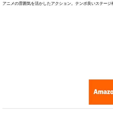
アニメの雰囲気を活かしたアクション。テンポ良いステージ
[Nintendo Famicom / NES] konami: tiny toon adventures