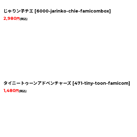
じゃりン子チエ
[
6000-jarinko-chie-famicombox
]
2,980
円
(税込)
タイニートゥーンアドベンチャーズ
[
471-tiny-toon-famicom
]
1,480
円
(税込)