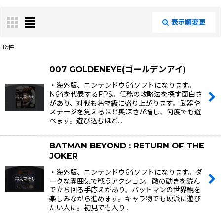
表示順変更
閉じる
16
件
表示数
:
007 GOLDENEYE(ゴールデンアイ)
・海外版、ニンテンドウ64ソフトになります。
在庫あり
N64を代表するFPS。任務の攻略法を探す面白さ
があり、対戦も名物級に盛り上がります。武器や
絞り込む
ステージを覚えるほど奥深さが増し、何度でも遊
べます。遊び込むほど…
BATMAN BEYOND : RETURN OF THE
JOKER
・海外版、ニンテンドウ64ソフトになります。ダ
ークな雰囲気で戦うアクション。敵の動きを読ん
で立ち回る手応えがあり、バットマンの世界観を
楽しみながら進めます。キャラ物でも硬派に遊び
たい人に。初見でも入り…