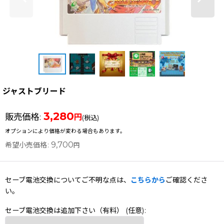
ジャストブリード
3,280
販売価格
:
円
(税込)
オプションにより価格が変わる場合もあります。
9,700
希望小売価格
:
円
セーブ電池交換についてご不明な点は、
こちらから
ご確認くださ
い。
セーブ電池交換は追加下さい（有料）
(任意)
: