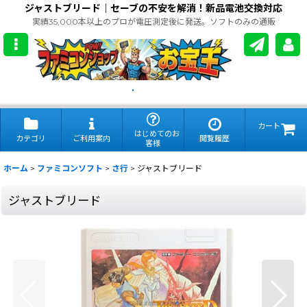
ジャストブリード｜セーブの不安を解消！新品電池交換対応
実績35,000本以上のプロが電圧測定後に発送。ソフトのみの通販
.
カート
はじめてのお
カテゴリ
ご利用案内
閲覧履歴
客様
ホーム
>
ファミコンソフト
>
さ行
>
ジャストブリード
ジャストブリード