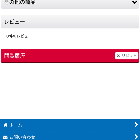
その他の商品
レビュー
0
件のレビュー
閲覧履歴
リセット
]
電池交換（ファミコン スーパーファミコン ゲームボーイ 64 アドバンス）
ジャウスト
[
1933-jo
500
円
(税込)
ホーム
お問い合わせ