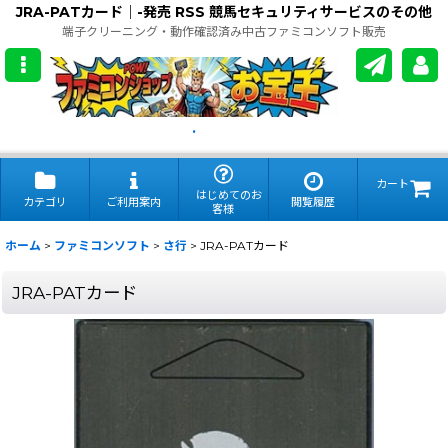
JRA-PATカード｜-発売 RSS 競馬セキュリティサービスのその他
端子クリーニング・動作確認済み中古ファミコンソフト販売
.
カート
はじめてのお
カテゴリ
ご利用案内
閲覧履歴
客様
ホーム
>
ファミコンソフト
>
さ行
>
JRA-PATカード
JRA-PATカード