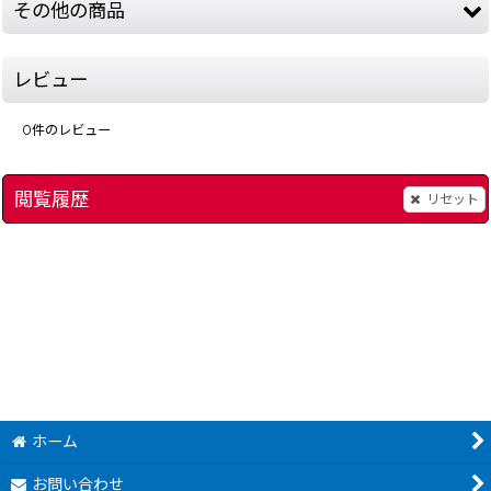
その他の商品
レビュー
0
件のレビュー
閲覧履歴
リセット
パジャマヒーロー
[
199-pajama-hero-famicom
]
少年アシベ ネパール
]
ホーム
お問い合わせ