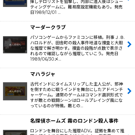
揮しテロリストを狙撃し、内部に潜入後はシュー
ティングゲームに。難易度設定機能もあり。発売
日1989/12/01 …
マーダークラブ
パソコンゲームからファミコンに移植。刑事Ｊ.Ｂ.
ハロルドが、田舎町の殺人事件地道な捜査と大胆
な推理で解き明かす。捜査の段階が点数で表示さ
れるので確認しながら推理していこう。発売日
1989/06/30メ…
マハラジャ
古代インドにタイムスリップした主人公が、邪神
を倒すために戦うインドを舞台にしたアドベンチ
ャーゲーム。通常のゲームはコマンド選択形式で
すが敵との戦闘シーンはロールプレイング風にな
っているのが特徴。敵との…
名探偵ホームズ 霧のロンドン殺人事件
ロンドンを舞台にした推理ADV。証拠を集めて推