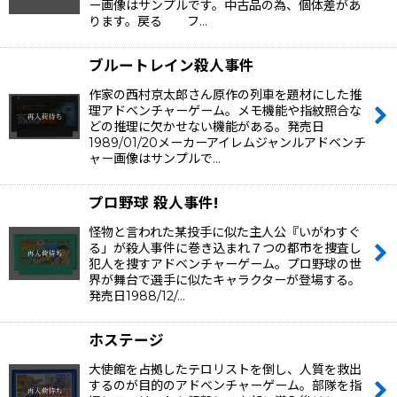
ー画像はサンプルです。中古品の為、個体差があ
ります。戻る フ…
ブルートレイン殺人事件
作家の西村京太郎さん原作の列車を題材にした推
理アドベンチャーゲーム。メモ機能や指紋照合な
どの推理に欠かせない機能がある。発売日
1989/01/20メーカーアイレムジャンルアドベンチ
ャー画像はサンプルで…
プロ野球 殺人事件!
怪物と言われた某投手に似た主人公『いがわすぐ
る」が殺人事件に巻き込まれ７つの都市を捜査し
犯人を捜すアドベンチャーゲーム。プロ野球の世
界が舞台で選手に似たキャラクターが登場する。
発売日1988/12/…
ホステージ
大使館を占拠したテロリストを倒し、人質を救出
するのが目的のアドベンチャーゲーム。部隊を指