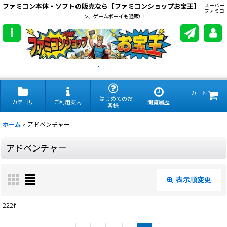
ファミコン本体・ソフトの販売なら【ファミコンショップお宝王】
スーパー
ファミコ
ン、ゲームボーイも通販中
.
カート
はじめてのお
カテゴリ
ご利用案内
閲覧履歴
客様
ホーム
>
アドベンチャー
アドベンチャー
表示順変更
閉じる
222
件
表示数
: