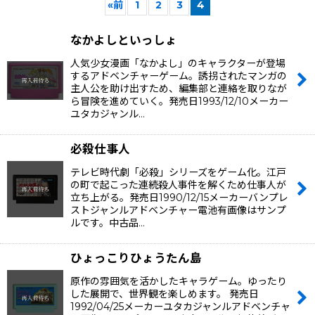
«
前
1
2
3
4
在庫あり
なかよしといっしょ
絞り込む
人気少女漫画「なかよし」のキャラクターが登場
するアドベンチャーゲーム。誘拐されたマンガの
主人公を助け出すため、編集部と連絡を取りなが
ら冒険を進めていく。発売日1993/12/10メーカー
ユタカジャンル…
必殺仕事人
テレビ時代劇「必殺」シリーズをゲーム化。江戸
の町で起こった連続殺人事件を解くため仕事人が
立ち上がる。発売日1990/12/15メーカーバンプレ
ストジャンルアドベンチャー電池有画像はサンプ
ルです。中古品…
ひょっこりひょうたん島
原作の雰囲気を活かしたキャラゲーム。ゆったり
した展開で、世界観を楽しめます。 発売日
1992/04/25メーカーユタカジャンルアドベンチャ