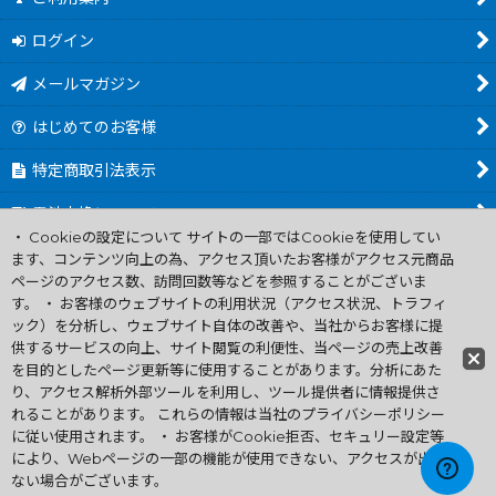
ログイン
メールマガジン
はじめてのお客様
特定商取引法表示
電池交換について
・ Cookieの設定について サイトの一部ではCookieを使用してい
商品カテゴリ一覧
ます、コンテンツ向上の為、アクセス頂いたお客様がアクセス元商品
ページのアクセス数、訪問回数等などを参照することがございま
Worldwide Shipping Guide
す。 ・ お客様のウェブサイトの利用状況（アクセス状況、トラフィ
ック）を分析し、ウェブサイト自体の改善や、当社からお客様に提
供するサービスの向上、サイト閲覧の利便性、当ページの売上改善
ファミコン買取通販 中古 ディスクシステム 販売 ニンテンドウ64・
を目的としたページ更新等に使用することがあります。分析にあた
ゲーム買取 .電池交換
り、アクセス解析外部ツールを利用し、ツール提供者に情報提供さ
Copyright (C) 2007 ファミコン お宝王 All Rights
れることがあります。 これらの情報は当社のプライバシーポリシー
Reserved.
に従い使用されます。 ・ お客様がCookie拒否、セキュリー設定等
許可無く当サイトの画像、文章、無断転載複製を禁ずる
により、Webページの一部の機能が使用できない、アクセスが出来
ない場合がございます。