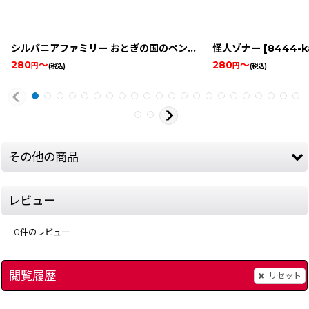
シルバニアファミリー おとぎの国のペンダント
怪人ゾナー
[
8545-sylvanian-
[
8444-ka
280
～
280
～
円
円
(税込)
(税込)
その他の商品
レビュー
0
件のレビュー
閲覧履歴
リセット
ウルトラマン
]
[
13795-ultraman-snesbox
]
ユートピア
[
13462-u