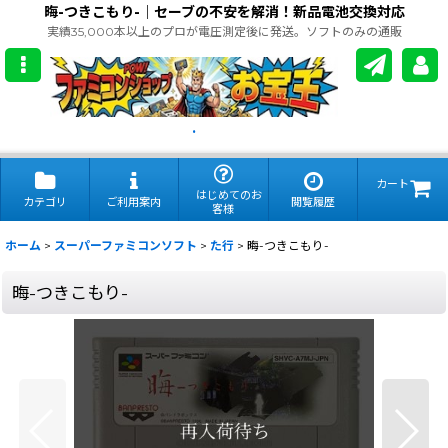
晦-つきこもり-｜セーブの不安を解消！新品電池交換対応
実績35,000本以上のプロが電圧測定後に発送。ソフトのみの通販
.
カート
はじめてのお
カテゴリ
ご利用案内
閲覧履歴
客様
ホーム
>
スーパーファミコンソフト
>
た行
>
晦-つきこもり-
晦-つきこもり-