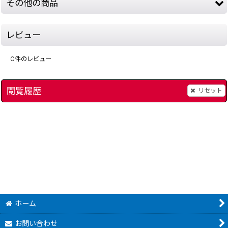
その他の商品
レビュー
0
件のレビュー
閲覧履歴
リセット
[
2227-mickey-minnie-magi-snes
]
ミッキーとミニー マジカルアドベンチャー2
[
13434-mickey-min
3,480
1,280
円
円
(税込)
(税込)
ホーム
お問い合わせ