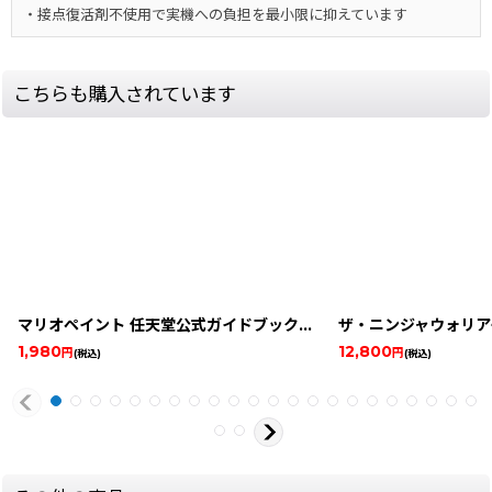
・接点復活剤不使用で実機への負担を最小限に抑えています
こちらも購入されています
マリオペイント 任天堂公式ガイドブック -2
ザ・ニンジャウォリア
[
15434-mario-p-
1,980
12,800
円
円
(税込)
(税込)