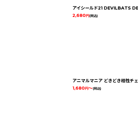
アイシールド21 DEVILBATS DE
2,680
円
(税込)
アニマルマニア どきどき相性チ
1,680
～
円
(税込)