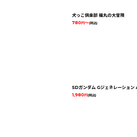
犬っこ倶楽部 福丸の大冒険
780
～
円
(税込)
SDガンダム Gジェネレーション A
1,980
円
(税込)