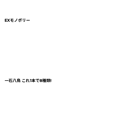
EXモノポリー
一石八鳥 これ1本で8種類!