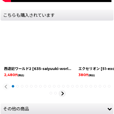
こちらも購入されています
西遊記ワールド2
[
635-saiyuuki-world-2-famicom
エクセリオン
]
[
51-ex
2,480
380
円
円
(税込)
(税込)
その他の商品