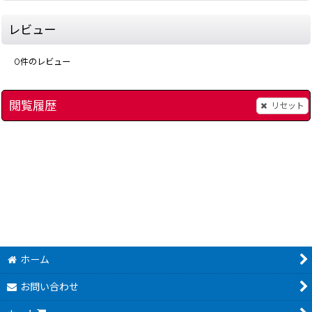
レビュー
0
件のレビュー
閲覧履歴
リセット
[
ロックマン3
10548-prince-of-persia-nes
[
4906-mega-man-3-famicom
]
エイセス アイアンイーグ
]
ホーム
お問い合わせ