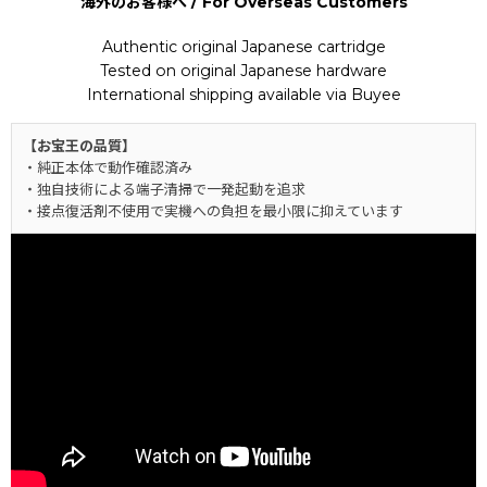
海外のお客様へ / For Overseas Customers
Authentic original Japanese cartridge
Tested on original Japanese hardware
International shipping available via Buyee
【お宝王の品質】
・純正本体で動作確認済み
・独自技術による端子清掃で一発起動を追求
・接点復活剤不使用で実機への負担を最小限に抑えています