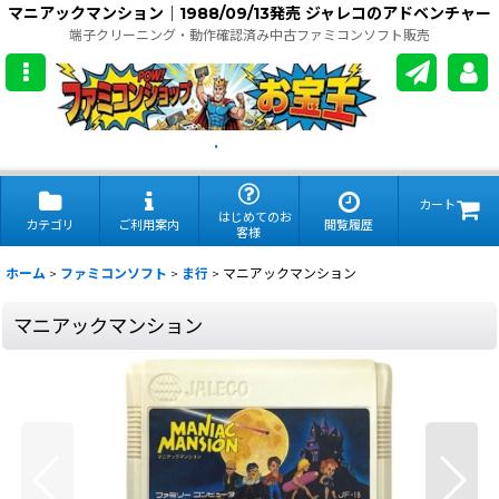
マニアックマンション｜1988/09/13発売 ジャレコのアドベンチャー
端子クリーニング・動作確認済み中古ファミコンソフト販売
.
カート
はじめてのお
カテゴリ
ご利用案内
閲覧履歴
客様
ホーム
>
ファミコンソフト
>
ま行
>
マニアックマンション
マニアックマンション