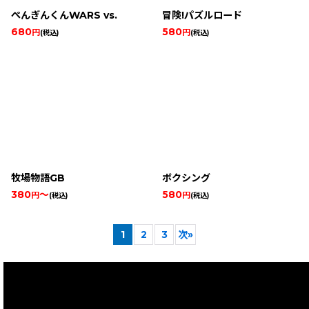
ぺんぎんくんWARS vs.
冒険!パズルロード
680
580
円
円
(税込)
(税込)
牧場物語GB
ボクシング
380
～
580
円
円
(税込)
(税込)
1
2
3
次
»