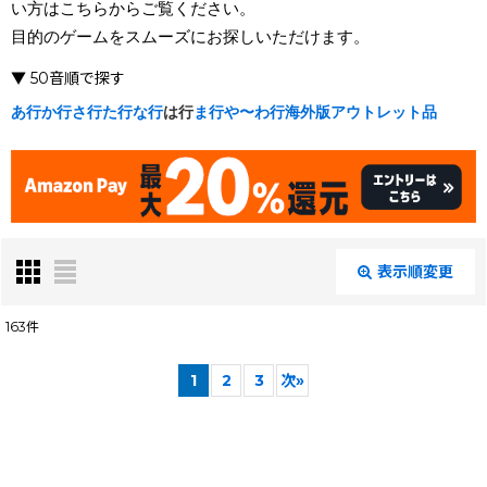
い方はこちらからご覧ください。
目的のゲームをスムーズにお探しいただけます。
▼ 50音順で探す
あ行
か行
さ行
た行
な行
は行
ま行
や〜わ行
海外版
アウトレット品
表示順変更
閉じる
163
件
表示数
:
1
2
3
次
»
在庫あり
絞り込む