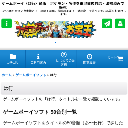
ゲームボーイ〈は行〉通販｜ポケモン・名作を電池交換対応・清掃済みで
販売
3.7万本の電池交換実績とプロの端子清掃。当時のまま「一発起動」で遊べる安心品質をお届けし
ます。
.
カート
はじめてのお
カテゴリ
ご利用案内
閲覧履歴
客様
ホーム
>
ゲームボーイソフト
>
は行
は行
ゲームボーイソフトの「は行」タイトルを一覧で掲載しています。
ゲームボーイソフト 50音別一覧
ゲームボーイソフトをタイトルの50音順（あ〜わ行）で探した