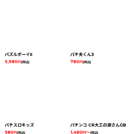
パズルボーイII
パチ夫くん3
5,980
780
円
円
(税込)
(税込)
パチスロキッズ
パチンコ CR大工の源さんGB
580
1,480
～
円
円
(税込)
(税込)