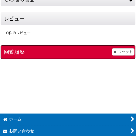
レビュー
0
件のレビュー
閲覧履歴
リセット
彷魔が刻
[
1103-houma-ga-toki-famicom
]
]
スーパーリアルベース
180
円
(税込)
ホーム
お問い合わせ