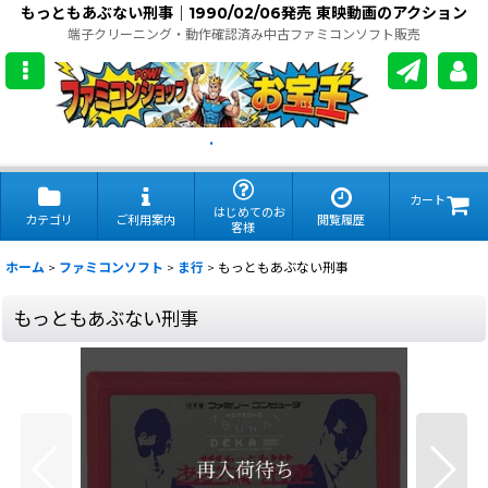
もっともあぶない刑事｜1990/02/06発売 東映動画のアクション
端子クリーニング・動作確認済み中古ファミコンソフト販売
.
カート
はじめてのお
カテゴリ
ご利用案内
閲覧履歴
客様
ホーム
>
ファミコンソフト
>
ま行
>
もっともあぶない刑事
もっともあぶない刑事