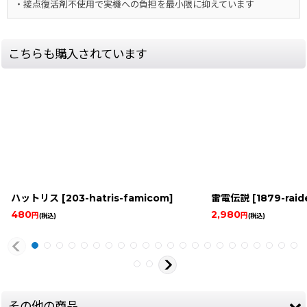
・接点復活剤不使用で実機への負担を最小限に抑えています
こちらも購入されています
ハットリス
[
203-hatris-famicom
]
雷電伝説
[
1879-raide
480
2,980
円
円
(税込)
(税込)
その他の商品