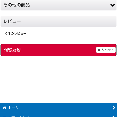
その他の商品
レビュー
0
件のレビュー
閲覧履歴
リセット
ファイナルラップ
]
[
240-final-lap-famicom
ファミスタ'90
]
[
245-f
280
～
円
(税込)
ホーム