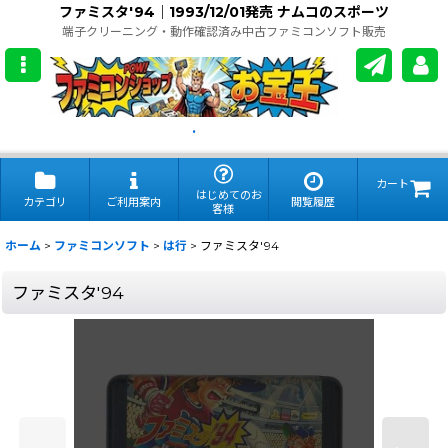
ファミスタ'94｜1993/12/01発売 ナムコのスポーツ
端子クリーニング・動作確認済み中古ファミコンソフト販売
.
カート
はじめてのお
カテゴリ
ご利用案内
閲覧履歴
客様
ホーム
>
ファミコンソフト
>
は行
>
ファミスタ'94
ファミスタ'94