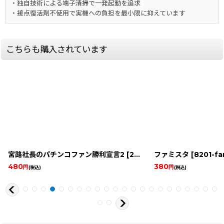
・独自技術による端子清掃で一発起動を追求
・接点復活剤不使用で実機への負担を最小限に抑えています
こちらも購入されています
宮路社長のパチンコファン勝利宣言2
]
[
2833-miyaji-pachinko-2-snes
ファミスタ
[
8201-f
480
380
円
円
(税込)
(税込)