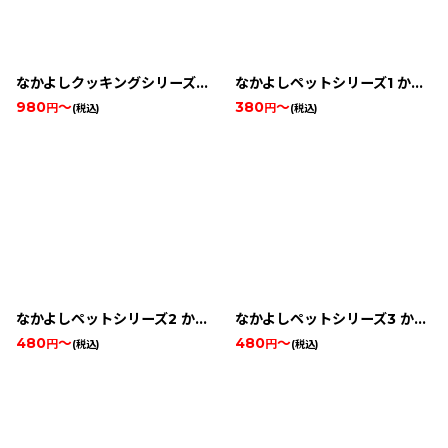
絞り込む
なかよしクッキングシリーズ4 たのしいデザート
なかよしペットシリーズ1 かわいいハムスター
980
～
380
～
円
円
(税込)
(税込)
なかよしペットシリーズ2 かわいいウサギ
なかよしペットシリーズ3 かわいい仔犬
480
～
480
～
円
円
(税込)
(税込)