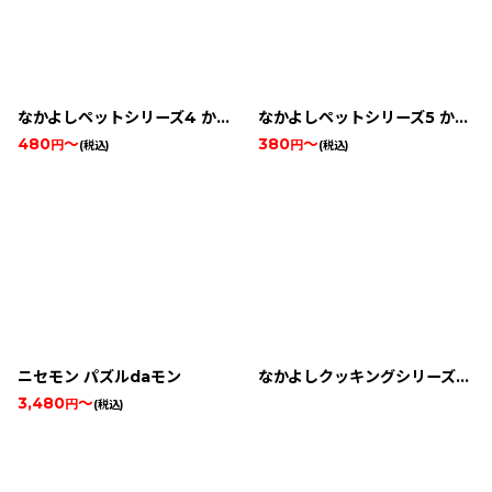
なかよしペットシリーズ4 かわいい子猫
なかよしペットシリーズ5 かわいいハムスター2
480
～
380
～
円
円
(税込)
(税込)
ニセモン パズルdaモン
なかよしクッキングシリーズ1 おいしいケーキ屋さん
3,480
～
円
(税込)