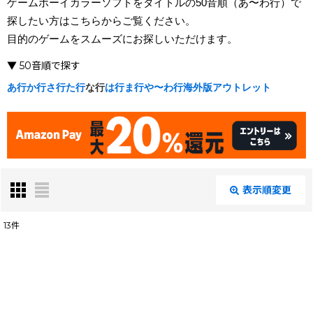
ゲームボーイカラーソフトをタイトルの50音順（あ〜わ行）で
探したい方はこちらからご覧ください。
目的のゲームをスムーズにお探しいただけます。
▼ 50音順で探す
あ行
か行
さ行
た行
な行
は行
ま行
や〜わ行
海外版
アウトレット
表示順変更
閉じる
13
件
表示数
:
在庫あり