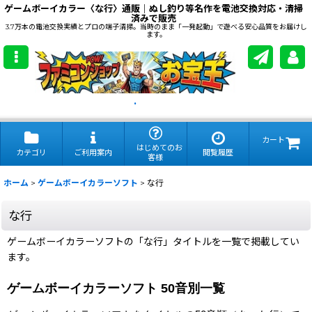
ゲームボーイカラー〈な行〉通販｜ぬし釣り等名作を電池交換対応・清掃
済みで販売
3.7万本の電池交換実績とプロの端子清掃。当時のまま「一発起動」で遊べる安心品質をお届けし
ます。
.
カート
はじめてのお
カテゴリ
ご利用案内
閲覧履歴
客様
ホーム
>
ゲームボーイカラーソフト
>
な行
な行
ゲームボーイカラーソフトの「な行」タイトルを一覧で掲載してい
ます。
ゲームボーイカラーソフト 50音別一覧