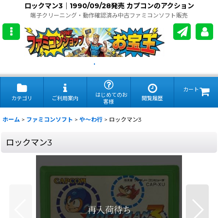
ロックマン3｜1990/09/28発売 カプコンのアクション
端子クリーニング・動作確認済み中古ファミコンソフト販売
.
カート
はじめてのお
カテゴリ
ご利用案内
閲覧履歴
客様
ホーム
>
ファミコンソフト
>
や〜わ行
>
ロックマン3
ロックマン3