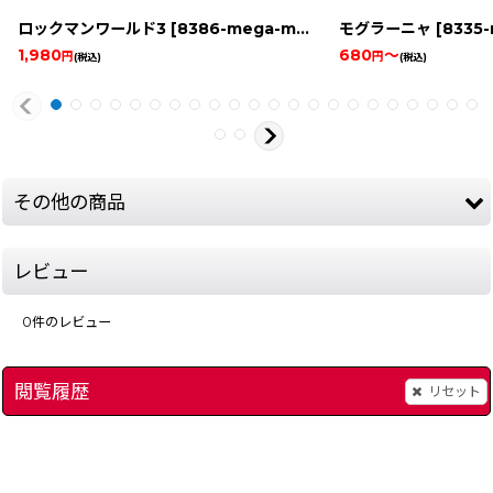
ロックマンワールド3
[
8386-mega-man-world-game-boy
モグラーニャ
[
8335-m
]
1,980
680
～
円
円
(税込)
(税込)
その他の商品
レビュー
0
件のレビュー
閲覧履歴
リセット
]
MEGA MAN 2（メガマン ロックマン2）
[
10150-mega-man-2-
ロックマン
[
99-meg