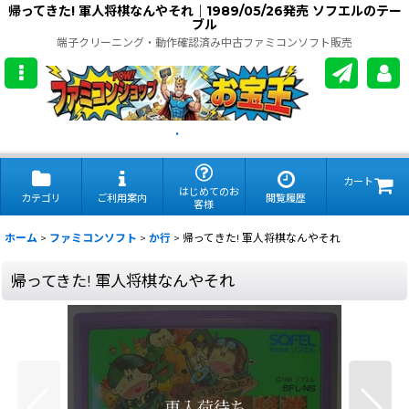
帰ってきた! 軍人将棋なんやそれ｜1989/05/26発売 ソフエルのテー
ブル
端子クリーニング・動作確認済み中古ファミコンソフト販売
.
カート
はじめてのお
カテゴリ
ご利用案内
閲覧履歴
客様
ホーム
>
ファミコンソフト
>
か行
>
帰ってきた! 軍人将棋なんやそれ
帰ってきた! 軍人将棋なんやそれ