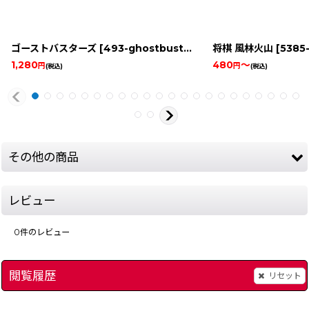
ゴーストバスターズ
[
493-ghostbusters-famicom
将棋 風林火山
]
[
5385-sh
1,280
480
～
円
円
(税込)
(税込)
その他の商品
レビュー
0
件のレビュー
閲覧履歴
リセット
[
4149-gunjin-sh-famicomboxnew
BACK TO THE FUTURE PART II & III（バックトゥーザフューチャー2.3）
]