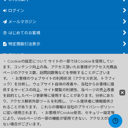
ログイン
メールマガジン
はじめてのお客様
特定商取引法表示
電池交換について
・ Cookieの設定について サイトの一部ではCookieを使用してい
商品カテゴリ一覧
ます、コンテンツ向上の為、アクセス頂いたお客様がアクセス元商品
ページのアクセス数、訪問回数等などを参照することがございま
Worldwide Shipping Guide
す。 ・ お客様のウェブサイトの利用状況（アクセス状況、トラフィ
ック）を分析し、ウェブサイト自体の改善や、当社からお客様に提
供するサービスの向上、サイト閲覧の利便性、当ページの売上改善
ファミコン買取通販 中古 ディスクシステム 販売 ニンテンドウ64・
を目的としたページ更新等に使用することがあります。分析にあた
ゲーム買取 .電池交換
り、アクセス解析外部ツールを利用し、ツール提供者に情報提供さ
Copyright (C) 2007 ファミコン お宝王 All Rights
れることがあります。 これらの情報は当社のプライバシーポリシー
Reserved.
に従い使用されます。 ・ お客様がCookie拒否、セキュリー設定等
許可無く当サイトの画像、文章、無断転載複製を禁ずる
により、Webページの一部の機能が使用できない、アクセスが出来
ない場合がございます。