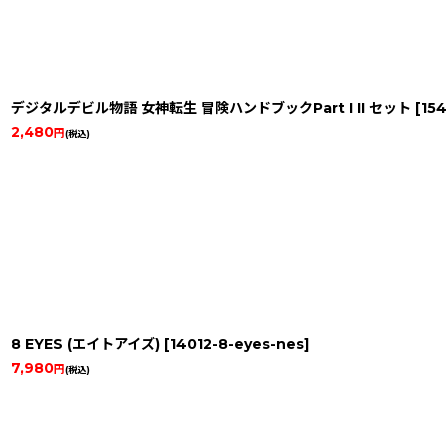
デジタルデビル物語 女神転生 冒険ハンドブックPart I II セット
[
15
2,480
円
(税込)
8 EYES (エイトアイズ)
[
14012-8-eyes-nes
]
7,980
円
(税込)