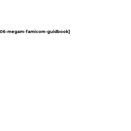
406-megam-famicom-guidbook
]