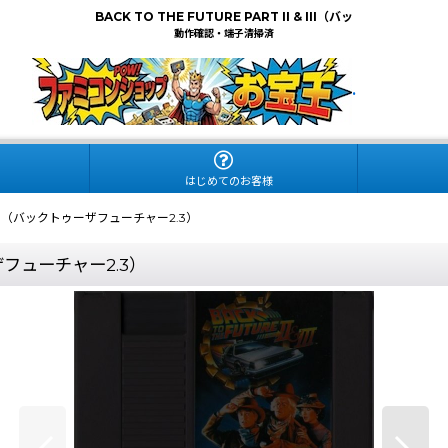
BACK TO THE FUTURE PART II & III（バッ
動作確認・端子清掃済
.
はじめてのお客様
I & III（バックトゥーザフューチャー2.3）
ゥーザフューチャー2.3）