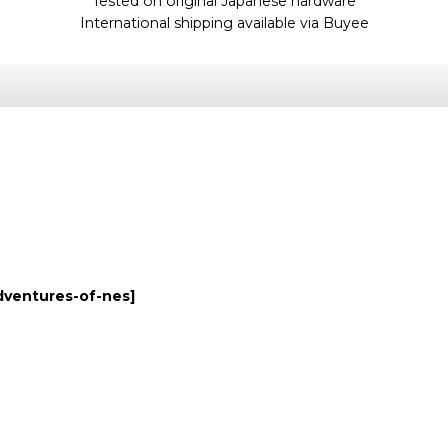
Tested on original Japanese hardware
International shipping available via Buyee
dventures-of-nes
]