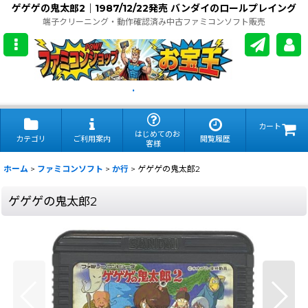
ゲゲゲの鬼太郎2｜1987/12/22発売 バンダイのロールプレイング
端子クリーニング・動作確認済み中古ファミコンソフト販売
.
カート
はじめてのお
カテゴリ
ご利用案内
閲覧履歴
客様
ホーム
>
ファミコンソフト
>
か行
>
ゲゲゲの鬼太郎2
ゲゲゲの鬼太郎2