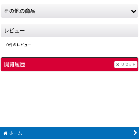
その他の商品
レビュー
0
件のレビュー
閲覧履歴
リセット
スパルタンX -3
]
[
15312-spartan-x-famicombox
サンリオカーニバル2
]
4,280
円
(税込)
ホーム