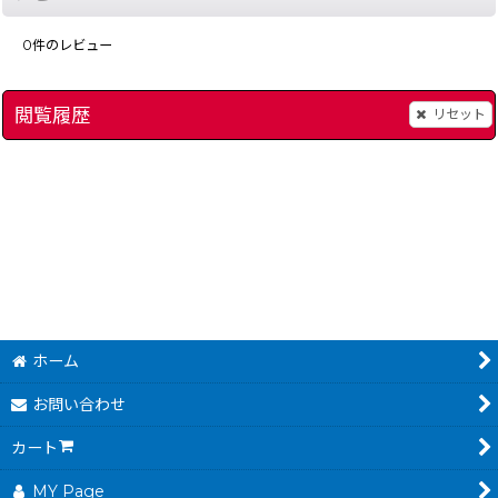
0
件のレビュー
閲覧履歴
リセット
バイオ戦士DAN
]
[
189-bio-senshi-dan-famicom
たけしの戦国風雲児
]
[
1,280
380
円
円
(税込)
(税込)
ホーム
お問い合わせ
カート
MY Page