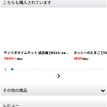
こちらも購入されています
サンリオタイムネット 過去編
[
8524-sanrio-time-past-gbc
ヨッシーのたまご
]
[
74
380
～
180
円
円
(税込)
(税込)
その他の商品
レビュー