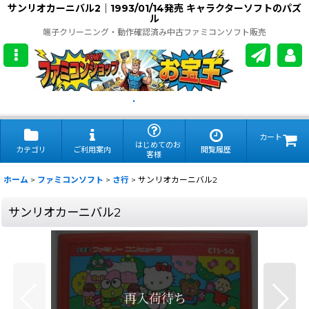
サンリオカーニバル2｜1993/01/14発売 キャラクターソフトのパズ
ル
端子クリーニング・動作確認済み中古ファミコンソフト販売
.
カート
はじめてのお
カテゴリ
ご利用案内
閲覧履歴
客様
ホーム
>
ファミコンソフト
>
さ行
>
サンリオカーニバル2
サンリオカーニバル2