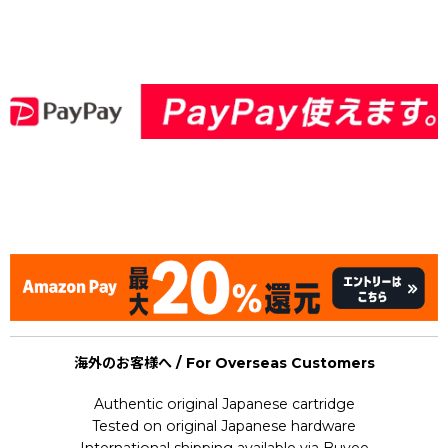
[Nintendo Famicom / NES] Rowling thunder / brand new
Mega Man II (MegaMan)
海外のお客様へ / For Overseas Customers
Authentic original Japanese cartridge
Tested on original Japanese hardware