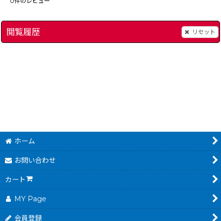
0
件のレビュー
閲覧履歴
リセット
マインドシーカー (新品未使用)
]
[
11801-mind-see-famicomboxnew
彷魔が刻（新品未使用
7,980
～
49,800
円
円
(税込)
(税込)
ホーム
お問い合わせ
カート
MY Page
会員登録