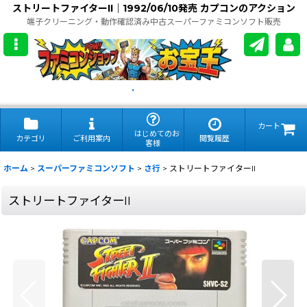
ストリートファイターII｜1992/06/10発売 カプコンのアクション
端子クリーニング・動作確認済み中古スーパーファミコンソフト販売
.
カート
はじめてのお
カテゴリ
ご利用案内
閲覧履歴
客様
ホーム
>
スーパーファミコンソフト
>
さ行
>
ストリートファイターII
ストリートファイターII