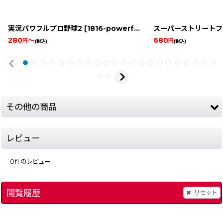
実況パワフルプロ野球2
[
1816-powerful-pro-2-snes
スーパーストリートファ
]
280
～
680
円
円
(税込)
(税込)
その他の商品
レビュー
0
件のレビュー
閲覧履歴
リセット
ストリートレーサー
[
1949-street-racer-snes
]
ファイターズヒストリ
]