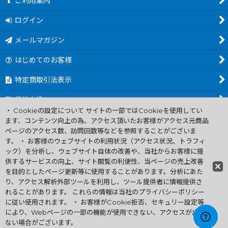
ご利用案内
ログイン
メールマガジン
はじめてのお客様
特定商取引法表示
電池交換について
・ Cookieの設定について サイトの一部ではCookieを使用してい
商品カテゴリ一覧
ます、コンテンツ向上の為、アクセス頂いたお客様がアクセス元商品
ページのアクセス数、訪問回数等などを参照することがございま
Worldwide Shipping Guide
す。 ・ お客様のウェブサイトの利用状況（アクセス状況、トラフィ
ック）を分析し、ウェブサイト自体の改善や、当社からお客様に提
供するサービスの向上、サイト閲覧の利便性、当ページの売上改善
ファミコン買取通販 中古 ディスクシステム 販売 ニンテンドウ64・
を目的としたページ更新等に使用することがあります。分析にあた
ゲーム買取 .電池交換
り、アクセス解析外部ツールを利用し、ツール提供者に情報提供さ
Copyright (C) 2007 ファミコン お宝王 All Rights
れることがあります。 これらの情報は当社のプライバシーポリシー
Reserved.
に従い使用されます。 ・ お客様がCookie拒否、セキュリー設定等
許可無く当サイトの画像、文章、無断転載複製を禁ずる
により、Webページの一部の機能が使用できない、アクセスが出来
ない場合がございます。