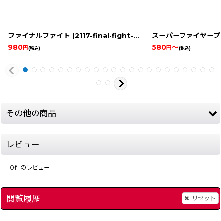
ファイナルファイト
[
2117-final-fight-snes
]
スーパーファイヤープ
980
580
～
円
円
(税込)
(税込)
その他の商品
レビュー
0
件のレビュー
閲覧履歴
リセット
]
いただきストリート2 ネオンサインはバラ色に
ファイターズヒストリ
[
1761-itadaki-str