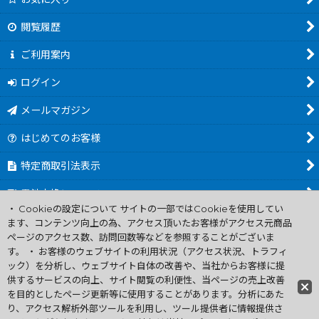
閲覧履歴
ご利用案内
ログイン
メールマガジン
はじめてのお客様
特定商取引法表示
電池交換について
・ Cookieの設定について サイトの一部ではCookieを使用してい
商品カテゴリ一覧
ます、コンテンツ向上の為、アクセス頂いたお客様がアクセス元商品
ページのアクセス数、訪問回数等などを参照することがございま
Worldwide Shipping Guide
す。 ・ お客様のウェブサイトの利用状況（アクセス状況、トラフィ
ック）を分析し、ウェブサイト自体の改善や、当社からお客様に提
供するサービスの向上、サイト閲覧の利便性、当ページの売上改善
ファミコン買取通販 中古 ディスクシステム 販売 ニンテンドウ64・
を目的としたページ更新等に使用することがあります。分析にあた
ゲーム買取 .電池交換
り、アクセス解析外部ツールを利用し、ツール提供者に情報提供さ