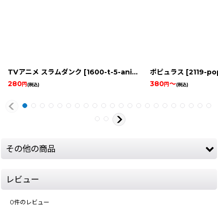
TVアニメ スラムダンク
[
1600-t-5-anime-slam-dun-snes
ポピュラス
[
2119-po
]
280
380
～
円
円
(税込)
(税込)
その他の商品
レビュー
0
件のレビュー