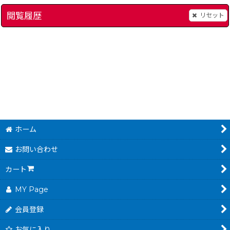
閲覧履歴
リセット
]
いただきストリート2 ネオンサインはバラ色に
制服伝説 プリティー
[
1761-itadaki-str
980
～
円
(税込)
ホーム
お問い合わせ
カート
MY Page
会員登録
お気に入り