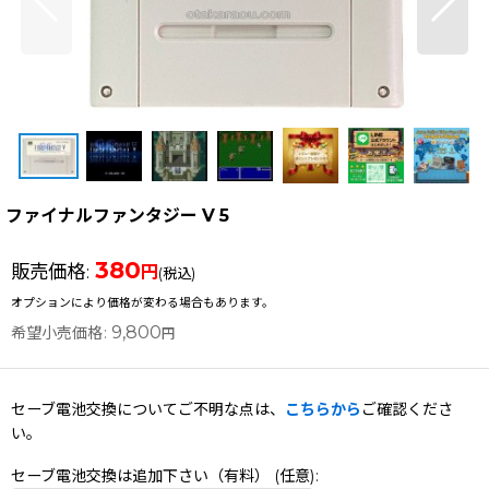
ファイナルファンタジー V 5
380
販売価格
:
円
(税込)
オプションにより価格が変わる場合もあります。
9,800
希望小売価格
:
円
セーブ電池交換についてご不明な点は、
こちらから
ご確認くださ
い。
セーブ電池交換は追加下さい（有料）
(任意)
: