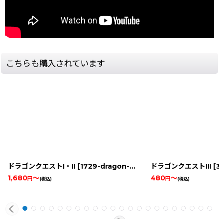
こちらも購入されています
ドラゴンクエストI・II
[
1729-dragon-quest-1-2-snes
ドラゴンクエストIII
]
[
1,680
～
480
～
円
円
(税込)
(税込)