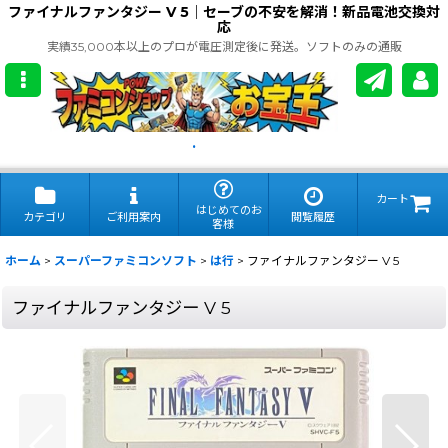
ファイナルファンタジー V 5｜セーブの不安を解消！新品電池交換対
応
実績35,000本以上のプロが電圧測定後に発送。ソフトのみの通販
.
カート
はじめてのお
カテゴリ
ご利用案内
閲覧履歴
客様
ホーム
>
スーパーファミコンソフト
>
は行
>
ファイナルファンタジー V 5
ファイナルファンタジー V 5