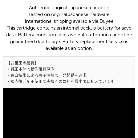
Authentic original Japanese cartridge
Tested on original Japanese hardware
International shipping available via Buyee
This cartridge contains an internal backup battery for save
data. Battery condition and save data retention cannot be
guaranteed due to age. Battery replacement service is
available as an option.
【お宝王の品質】
・純正本体で動作確認済み
・独自技術による端子清掃で一発起動を追求
・接点復活剤不使用で実機への負担を最小限に抑えています