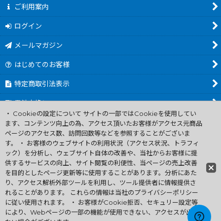
ご利用案内
ログイン
メールマガジン
はじめてのお客様
特定商取引法表示
電池交換について
・ Cookieの設定について サイトの一部ではCookieを使用してい
商品カテゴリ一覧
ます、コンテンツ向上の為、アクセス頂いたお客様がアクセス元商品
ページのアクセス数、訪問回数等などを参照することがございま
Worldwide Shipping Guide
す。 ・ お客様のウェブサイトの利用状況（アクセス状況、トラフィ
ック）を分析し、ウェブサイト自体の改善や、当社からお客様に提
供するサービスの向上、サイト閲覧の利便性、当ページの売上改善
ファミコン買取通販 中古 ディスクシステム 販売 ニンテンドウ64・
を目的としたページ更新等に使用することがあります。分析にあた
ゲーム買取 .電池交換
り、アクセス解析外部ツールを利用し、ツール提供者に情報提供さ
Copyright (C) 2007 ファミコン お宝王 All Rights
れることがあります。 これらの情報は当社のプライバシーポリシー
Reserved.
に従い使用されます。 ・ お客様がCookie拒否、セキュリー設定等
許可無く当サイトの画像、文章、無断転載複製を禁ずる
により、Webページの一部の機能が使用できない、アクセスが出来