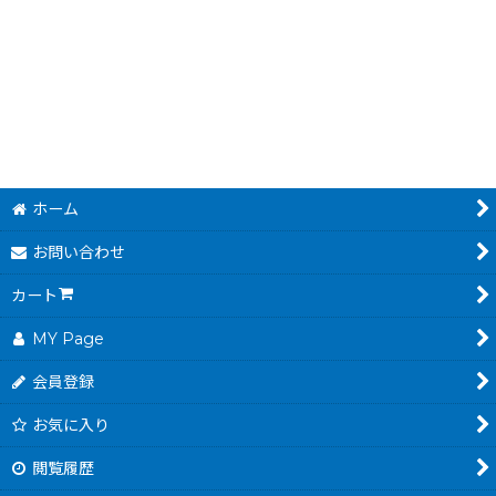
]
電池交換（ファミコン スーパーファミコン ゲームボーイ 64 アドバンス）
ファイナルファンタジー
580
～
円
(税込)
500
円
(税込)
ホーム
お問い合わせ
カート
MY Page
会員登録
お気に入り
閲覧履歴