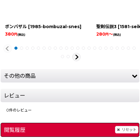
ボンバザル
[
1985-bombuzal-snes
]
聖剣伝説3
[
1581-seik
380
280
～
円
円
(税込)
(税込)
その他の商品
レビュー
0
件のレビュー
閲覧履歴
リセット