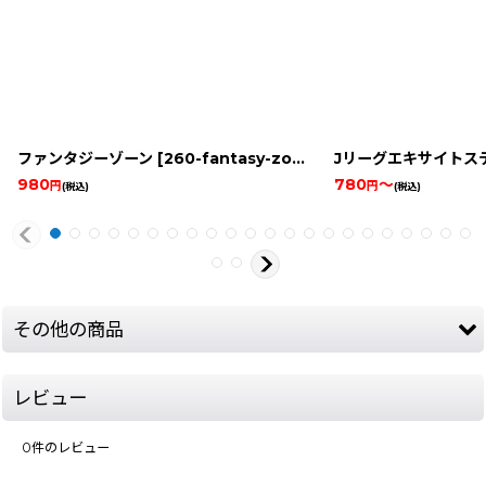
ファンタジーゾーン
[
260-fantasy-zone-famicom
Jリーグエキサイトス
]
980
780
～
円
円
(税込)
(税込)
その他の商品
レビュー
0
件のレビュー