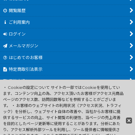
閲覧履歴
ご利用案内
ログイン
メールマガジン
はじめてのお客様
特定商取引法表示
電池交換について
・ Cookieの設定について サイトの一部ではCookieを使用してい
商品カテゴリ一覧
ます、コンテンツ向上の為、アクセス頂いたお客様がアクセス元商品
ページのアクセス数、訪問回数等などを参照することがございま
Worldwide Shipping Guide
す。 ・ お客様のウェブサイトの利用状況（アクセス状況、トラフィ
ック）を分析し、ウェブサイト自体の改善や、当社からお客様に提
供するサービスの向上、サイト閲覧の利便性、当ページの売上改善
ファミコン買取通販 中古 ディスクシステム 販売 ニンテンドウ64・
を目的としたページ更新等に使用することがあります。分析にあた
ゲーム買取 .電池交換
り、アクセス解析外部ツールを利用し、ツール提供者に情報提供さ
Copyright (C) 2007 ファミコン お宝王 All Rights