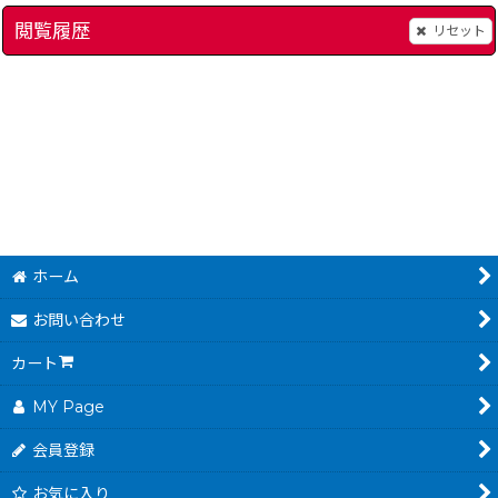
閲覧履歴
リセット
ドレミファンタジー
]
[
5685-doremi-fantasy-snes
ライトファンタジー
]
[
1,980
～
円
(税込)
ホーム
お問い合わせ
カート
MY Page
会員登録
お気に入り