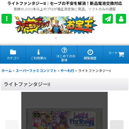
ライトファンタジーII｜セーブの不安を解消！新品電池交換対応
実績35,000本以上のプロが電圧測定後に発送。ソフトのみの通販
.
カート
はじめてのお
カテゴリ
ご利用案内
閲覧履歴
客様
ホーム
>
スーパーファミコンソフト
>
や〜わ行
>
ライトファンタジーII
ライトファンタジーII