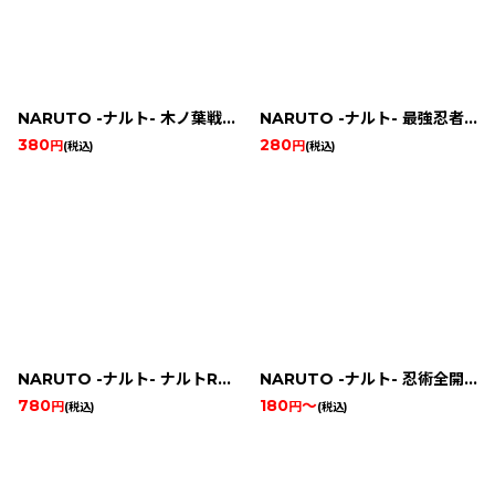
NARUTO -ナルト- 木ノ葉戦記
NARUTO -ナルト- 最強忍者 大結集2
380
280
円
円
(税込)
(税込)
NARUTO -ナルト- ナルトRPG 受けつがれし火の意志
NARUTO -ナルト- 忍術全開! 最強忍者 大結集
780
180
～
円
円
(税込)
(税込)