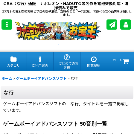
GBA〈な行〉通販｜ナポレオン・NARUTO等名作を電池交換対応・清
掃済みで販売
3.7万本の電池交換実績とプロの端子清掃。当時のまま「一発起動」で遊べる安心品質をお届けし
ます。
.
カート
はじめてのお
カテゴリ
ご利用案内
閲覧履歴
客様
ホーム
>
ゲームボーイアドバンスソフト
>
な行
な行
ゲームボーイアドバンスソフトの「な行」タイトルを一覧で掲載し
ています。
ゲームボーイアドバンスソフト 50音別一覧