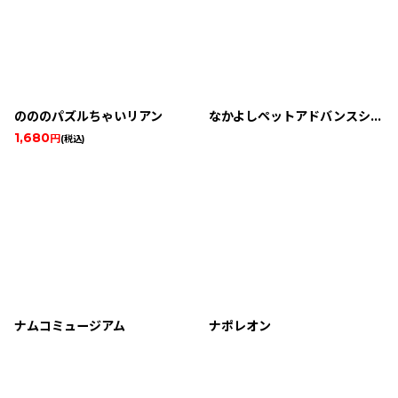
のののパズルちゃいリアン
なかよしペットアドバンスシリーズ(4) かわいい仔犬ミニ わんこと遊ぼう!! 小型犬
1,680
円
(税込)
ナムコミュージアム
ナポレオン