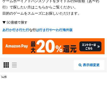
ゲームボーイアドバンスソフトをタイトルの50音順（あ〜わ
行）で探したい方はこちらからご覧ください。
目的のゲームをスムーズにお探しいただけます。
▼ 50音順で探す
あ行
か行
さ行
た行
な行
は行
ま行
や〜わ行
海外版
表示順変更
閉じる
14
件
表示数
:
在庫あり