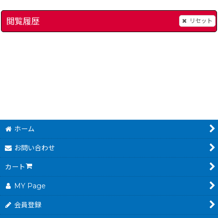
閲覧履歴
リセット
4-naruto-council-2-gba
シャーク・テイル
[
9095-shark-tale-gba
]
]
780
円
(税込)
ホーム
お問い合わせ
カート
MY Page
会員登録