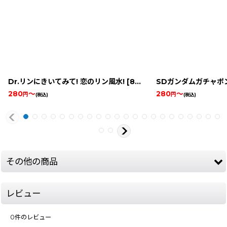
Dr.リンにきいてみて! 恋のリン風水!
[
8631-dr-rin-gbc
SDガンダムガチャポ
]
280
～
280
～
円
円
(税込)
(税込)
その他の商品
レビュー
0
件のレビュー