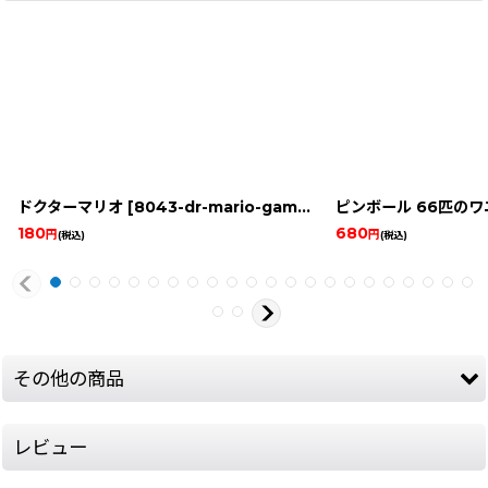
ドクターマリオ
[
8043-dr-mario-game-boy
ピンボール 66匹の
]
180
680
円
円
(税込)
(税込)
その他の商品
レビュー