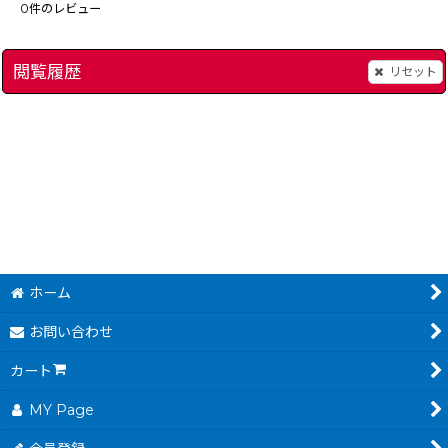
0
件のレビュー
閲覧履歴
リセット
バスフィッシング 達人手帳
]
[
8130-bass-fishing-game-boy
スーパーゲームボーイ
]
480
円
(税込)
ホーム
お問い合わせ
カート
MY Page