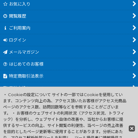
お気に入り
閲覧履歴
ご利用案内
ログイン
メールマガジン
はじめてのお客様
特定商取引法表示
電池交換について
・ Cookieの設定について サイトの一部ではCookieを使用してい
商品カテゴリ一覧
ます、コンテンツ向上の為、アクセス頂いたお客様がアクセス元商品
ページのアクセス数、訪問回数等などを参照することがございま
Worldwide Shipping Guide
す。 ・ お客様のウェブサイトの利用状況（アクセス状況、トラフィ
ック）を分析し、ウェブサイト自体の改善や、当社からお客様に提
供するサービスの向上、サイト閲覧の利便性、当ページの売上改善
ファミコン買取通販 中古 ディスクシステム 販売 ニンテンドウ64・
を目的としたページ更新等に使用することがあります。分析にあた
ゲーム買取 .電池交換
り、アクセス解析外部ツールを利用し、ツール提供者に情報提供さ