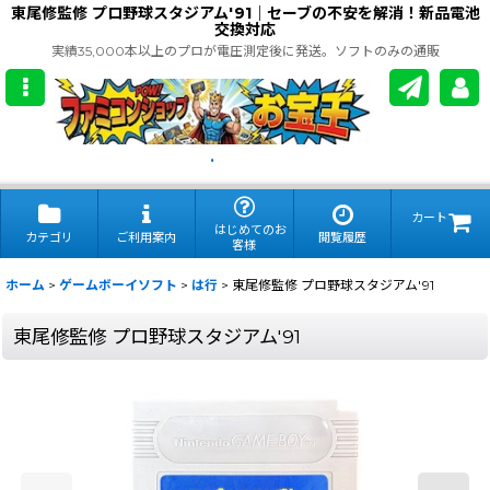
東尾修監修 プロ野球スタジアム'91｜セーブの不安を解消！新品電池
交換対応
実績35,000本以上のプロが電圧測定後に発送。ソフトのみの通販
.
カート
はじめてのお
カテゴリ
ご利用案内
閲覧履歴
客様
ホーム
>
ゲームボーイソフト
>
は行
>
東尾修監修 プロ野球スタジアム'91
東尾修監修 プロ野球スタジアム'91