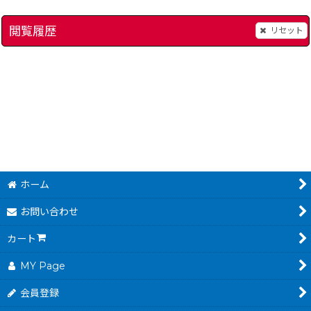
閲覧履歴
リセット
東尾修監修 プロ野球スタジアム'92
]
[
8187-higashio-92-game-boy
大戦略
[
7966-daise
780
～
円
(税込)
ホーム
お問い合わせ
カート
MY Page
会員登録