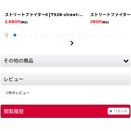
ストリートファイターII
[
7928-street-fighter-game-boy
ストリートファイターI
]
2,680
280
円
円
(税込)
(税込)
その他の商品
レビュー
0
件のレビュー
閲覧履歴
リセット
スペースネット コスモレッド
]
[
8572-spacenet-red-gbc
ムーミンの大冒険
]
[
880
1,980
～
円
(税込)