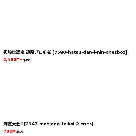
初段位認定 初段プロ麻雀
[
7580-hatsu-dan-i-nin-snesbox
]
2,480
～
円
(税込)
麻雀大会II
[
2943-mahjong-taikai-2-snes
]
780
円
(税込)