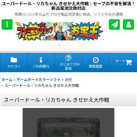
スーパードール・リカちゃん きせかえ大作戦｜セーブの不安を解消！
新品電池交換対応
実績35,000本以上のプロが電圧測定後に発送。ソフトのみの通販
.
カート
はじめてのお
カテゴリ
ご利用案内
閲覧履歴
客様
ホーム
>
ゲームボーイカラーソフト
>
さ行
>
スーパードール・リカちゃん きせかえ大作戦
スーパードール・リカちゃん きせかえ大作戦