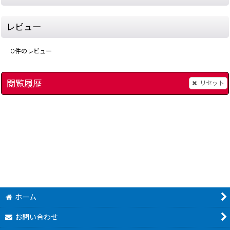
レビュー
0
件のレビュー
閲覧履歴
リセット
スーパーロボット大戦リンクバトラー
[
8609-dt-genomes-gbc
[
8562-srw-link-battler-gbc
]
雀級生 コスプレ★パ
1,680
～
円
(税込)
ホーム
お問い合わせ