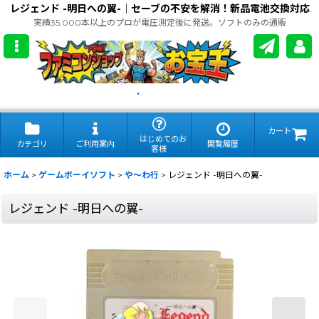
レジェンド -明日への翼-｜セーブの不安を解消！新品電池交換対応
実績35,000本以上のプロが電圧測定後に発送。ソフトのみの通販
.
カート
はじめてのお
カテゴリ
ご利用案内
閲覧履歴
客様
ホーム
>
ゲームボーイソフト
>
や〜わ行
>
レジェンド -明日への翼-
レジェンド -明日への翼-