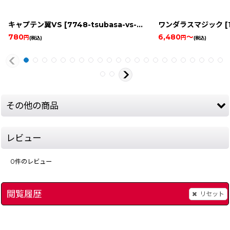
キャプテン翼VS
[
7748-tsubasa-vs-game-boy
ワンダラスマジック
]
[
780
6,480
～
円
円
(税込)
(税込)
その他の商品
レビュー
0
件のレビュー
閲覧履歴
リセット
[
8099-kunio-dodgebal-game-boy
BALLOON KID (バルーンファイトGB)
]
[
12687-balloon-kid-g
ストリートファイターI
2,680
円
(税込)