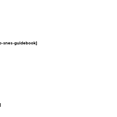
b-snes-guidebook
]
]