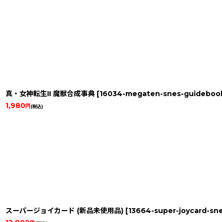
真・女神転生II 魔獣合成事典
[
16034-megaten-snes-guideboo
1,980
円
(税込)
スーパージョイカード (新品未使用品)
[
13664-super-joycard-sn