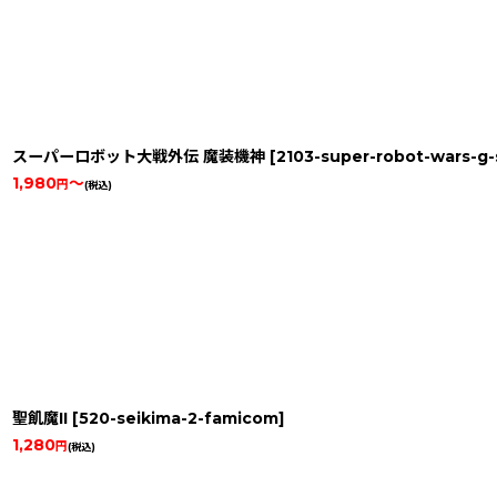
スーパーロボット大戦外伝 魔装機神
[
2103-super-robot-wars-g
1,980
～
円
(税込)
聖飢魔II
[
520-seikima-2-famicom
]
1,280
円
(税込)