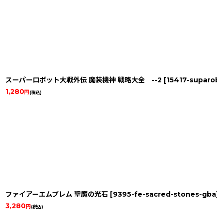
スーパーロボット大戦外伝 魔装機神 戦略大全 --2
[
15417-suparo
1,280
円
(税込)
ファイアーエムブレム 聖魔の光石
[
9395-fe-sacred-stones-gba
3,280
円
(税込)