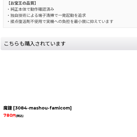
【お宝王の品質】
・純正本体で動作確認済み
・独自技術による端子清掃で一発起動を追求
・接点復活剤不使用で実機への負担を最小限に抑えています
こちらも購入されています
魔鐘
[
3084-mashou-famicom
]
780
円
(税込)