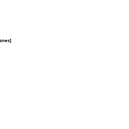
-snes
]