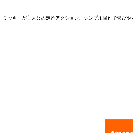
ミッキーが主人公の定番アクション。シンプル操作で遊びや
[Nintendo Game Boy Gameboy / GB] ★