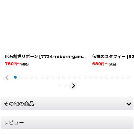
化石創世リボーン
[
7724-reborn-game-boy
伝説のスタフィー
]
[
92
780
～
680
～
円
円
(税込)
(税込)
その他の商品
レビュー