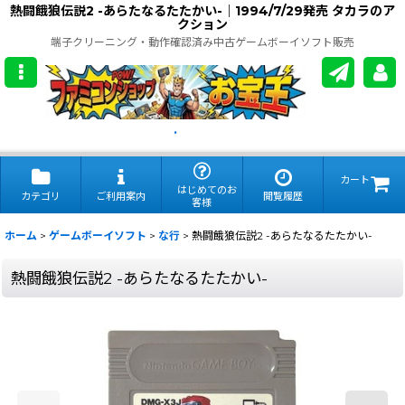
熱闘餓狼伝説2 -あらたなるたたかい-｜1994/7/29発売 タカラのア
クション
端子クリーニング・動作確認済み中古ゲームボーイソフト販売
.
カート
はじめてのお
カテゴリ
ご利用案内
閲覧履歴
客様
ホーム
>
ゲームボーイソフト
>
な行
>
熱闘餓狼伝説2 -あらたなるたたかい-
熱闘餓狼伝説2 -あらたなるたたかい-