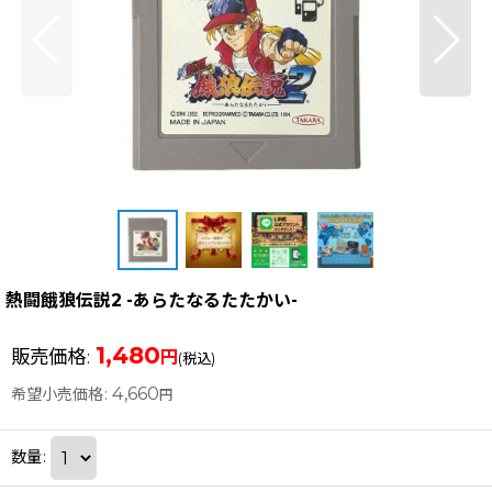
熱闘餓狼伝説2 -あらたなるたたかい-
1,480
販売価格
:
円
(税込)
4,660
希望小売価格
:
円
数量
: