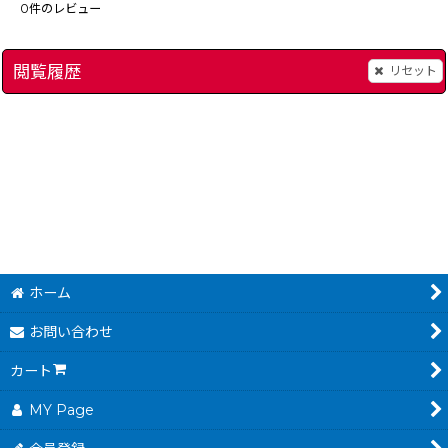
0
件のレビュー
閲覧履歴
リセット
]
合格ボーイシリーズ □いアタマを○くする (シカクいアタマをマルくする) 計算の達人
ブロックくずしGB
[
8
980
～
円
(税込)
ホーム
お問い合わせ
カート
MY Page