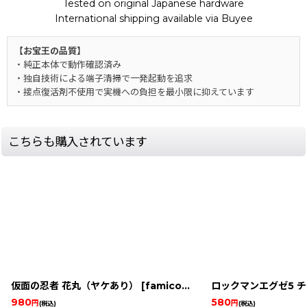
Tested on original Japanese hardware
International shipping available via Buyee
【お宝王の品質】
・純正本体で動作確認済み
・独自技術による端子清掃で一発起動を追求
・接点復活剤不使用で実機への負担を最小限に抑えています
こちらも購入されています
仮面の忍者 花丸（ヤケあり）
[
famicom16069
ロックマンエグゼ5 
]
980
580
円
円
(税込)
(税込)