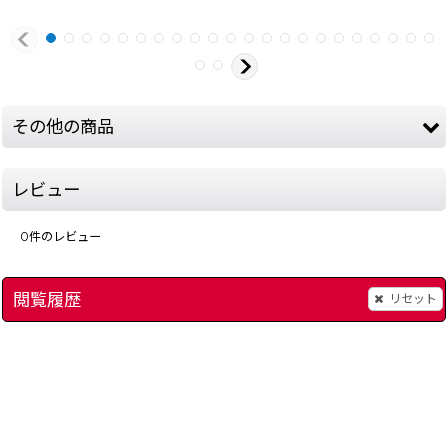
その他の商品
レビュー
0
件のレビュー
閲覧履歴
リセット
ゲームボーイソフトケース
[
15504-case-gb
]
幽遊白書 第3弾 魔界
200
円
(税込)