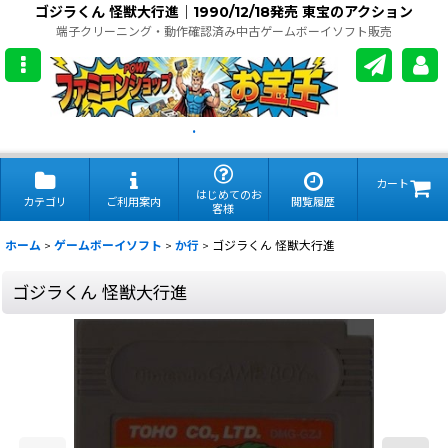
ゴジラくん 怪獣大行進｜1990/12/18発売 東宝のアクション
端子クリーニング・動作確認済み中古ゲームボーイソフト販売
.
カート
はじめてのお
カテゴリ
ご利用案内
閲覧履歴
客様
ホーム
>
ゲームボーイソフト
>
か行
>
ゴジラくん 怪獣大行進
ゴジラくん 怪獣大行進