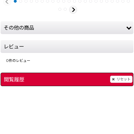
その他の商品
レビュー
0
件のレビュー
閲覧履歴
リセット
]
ソーラーストライカー
[
7954-solar-striker-game-boy
星のカービィ
]
[
12980-
1,280
7,980
円
円
(税込)
(税込)