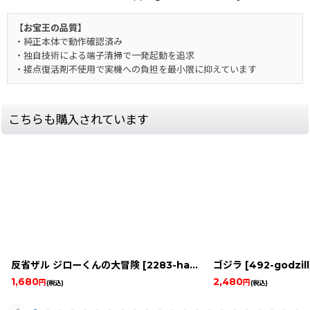
【お宝王の品質】
・純正本体で動作確認済み
・独自技術による端子清掃で一発起動を追求
・接点復活剤不使用で実機への負担を最小限に抑えています
こちらも購入されています
反省ザル ジローくんの大冒険
[
2283-hansei-zaru-jiro-k-snes
ゴジラ
[
492-godzil
]
1,680
2,480
円
円
(税込)
(税込)