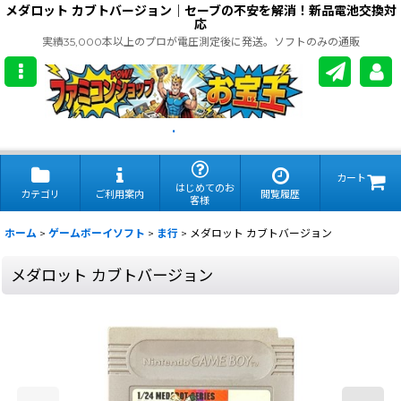
メダロット カブトバージョン｜セーブの不安を解消！新品電池交換対
応
実績35,000本以上のプロが電圧測定後に発送。ソフトのみの通販
.
カート
はじめてのお
カテゴリ
ご利用案内
閲覧履歴
客様
ホーム
>
ゲームボーイソフト
>
ま行
>
メダロット カブトバージョン
メダロット カブトバージョン