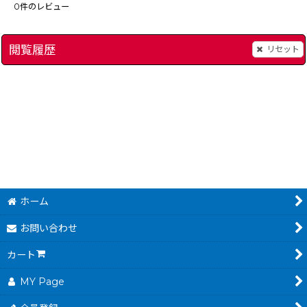
0
件のレビュー
閲覧履歴
リセット
モンスターメーカー
[
8347-monster-maker-game-boy
ゴルフ
[
15289-golf
]
2,680
～
円
(税込)
ホーム
お問い合わせ
カート
MY Page