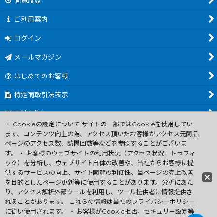
閲覧履歴
ご利用案内
ログイン
メールマガジン
はじめてのお客様
特定商取引法表示
電池交換について
・ Cookieの設定について サイトの一部ではCookieを使用してい
商品カテゴリ一覧
ます、コンテンツ向上の為、アクセス頂いたお客様がアクセス元商品
ページのアクセス数、訪問回数等などを参照することがございま
Worldwide Shipping Guide
す。 ・ お客様のウェブサイトの利用状況（アクセス状況、トラフィ
ック）を分析し、ウェブサイト自体の改善や、当社からお客様に提
供するサービスの向上、サイト閲覧の利便性、当ページの売上改善
ファミコン買取通販 中古 ディスクシステム 販売 ニンテンドウ64・
を目的としたページ更新等に使用することがあります。分析にあた
ゲーム買取 .電池交換
り、アクセス解析外部ツールを利用し、ツール提供者に情報提供さ
Copyright (C) 2007 ファミコン お宝王 All Rights
れることがあります。 これらの情報は当社のプライバシーポリシー
Reserved.
に従い使用されます。 ・ お客様がCookie拒否、セキュリー設定等