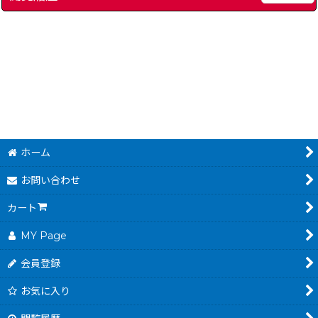
[
8331-mortal-kombat-game-boy
Disney's DUCK TALES
[
11537-duck-tales-game-boy
]
怒りの要塞
[
7652-fo
]
ホーム
お問い合わせ
カート
MY Page
会員登録
お気に入り