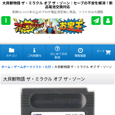
大貝獣物語 ザ・ミラクル オブ ザ・ゾーン｜セーブの不安を解消！新
品電池交換対応
実績35,000本以上のプロが電圧測定後に発送。ソフトのみの通販
.
カート
はじめてのお
カテゴリ
ご利用案内
閲覧履歴
客様
ホーム
>
ゲームボーイソフト
>
た行
>
大貝獣物語 ザ・ミラクル オブ ザ・ゾーン
大貝獣物語 ザ・ミラクル オブ ザ・ゾーン