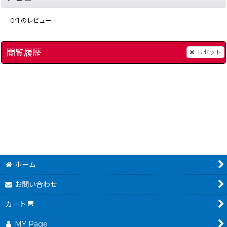
0
件のレビュー
閲覧履歴
リセット
トムとジェリー
[
377-tom-and-jerry-famicom
]
]
ホーム
お問い合わせ
カート
MY Page