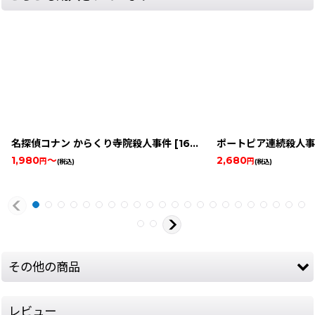
名探偵コナン からくり寺院殺人事件
[
16328-conan-karakuri-gbcbox
ポートピア連続殺人事
1,980
～
2,680
円
円
(税込)
(税込)
その他の商品
レビュー