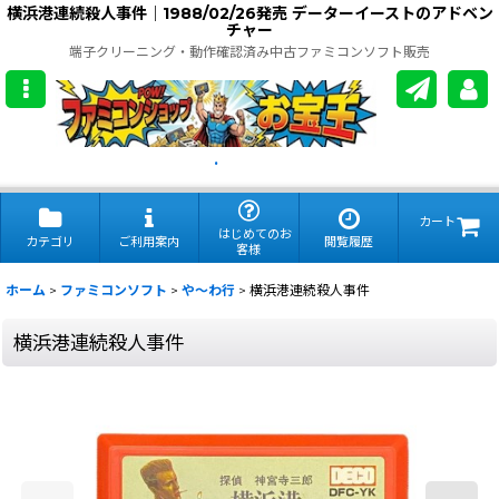
横浜港連続殺人事件｜1988/02/26発売 データーイーストのアドベン
チャー
端子クリーニング・動作確認済み中古ファミコンソフト販売
.
カート
はじめてのお
カテゴリ
ご利用案内
閲覧履歴
客様
ホーム
>
ファミコンソフト
>
や〜わ行
>
横浜港連続殺人事件
横浜港連続殺人事件