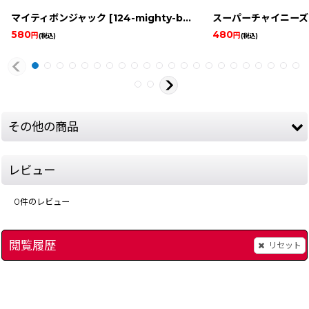
マイティボンジャック
[
124-mighty-bomb-jack-famicom
スーパーチャイニーズ
]
580
480
円
円
(税込)
(税込)
その他の商品
レビュー
0
件のレビュー
閲覧履歴
リセット
TOM&JERRY(トムとジェリー)
]
[
10342-tom-jerry-nes
MOTHER(マザー)
]
[
1
6,480
3,980
～
円
円
(税込)
(税込)