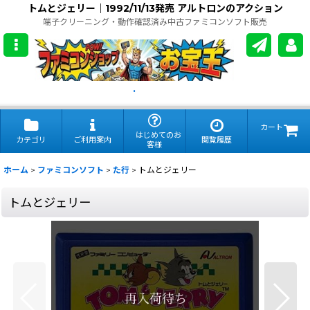
トムとジェリー｜1992/11/13発売 アルトロンのアクション
端子クリーニング・動作確認済み中古ファミコンソフト販売
.
カート
はじめてのお
カテゴリ
ご利用案内
閲覧履歴
客様
ホーム
>
ファミコンソフト
>
た行
>
トムとジェリー
トムとジェリー