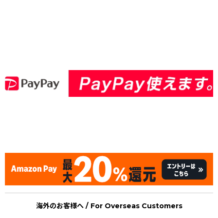
[Nintendo Famicom / NES] Rockman 2 : Dr. Wily no Nazo /
brand new Mega Man II (MegaMan)
海外のお客様へ / For Overseas Customers