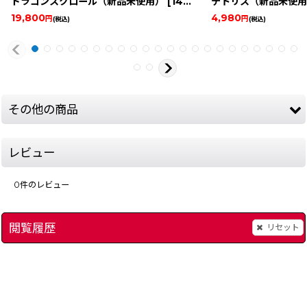
ドラゴンスクロール（新品未使用）
[
14387-dragon-s-famicomboxnew
テトリス（新品未使用
19,800
4,980
円
円
(税込)
(税込)
その他の商品
レビュー
0
件のレビュー
閲覧履歴
リセット
ロックマン5
[
103-mega-man-5-famicom
[
save2275
]
]
彷魔が刻（新品未使用
1,280
49,800
円
円
(税込)
(税込)