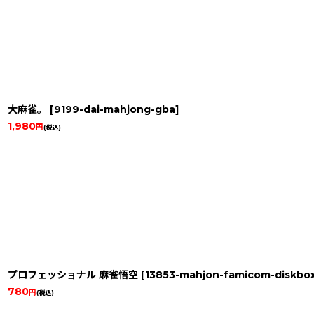
大麻雀。
[
9199-dai-mahjong-gba
]
1,980
円
(税込)
プロフェッショナル 麻雀悟空
[
13853-mahjon-famicom-diskbo
780
円
(税込)