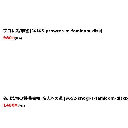
プロレス/麻雀
[
14145-prowres-m-famicom-disk
]
980
円
(税込)
谷川浩司の将棋指南II 名人への道
[
3652-shogi-s-famicom-disk
1,480
円
(税込)