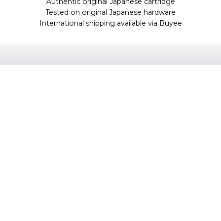
Authentic original Japanese cartridge
Tested on original Japanese hardware
International shipping available via Buyee