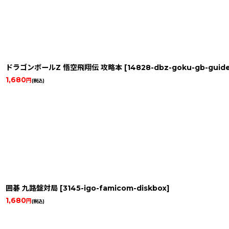
ドラゴンボールZ 悟空飛翔伝 攻略本
[
14828-dbz-goku-gb-guid
1,680
円
(税込)
囲碁 九路盤対局
[
3145-igo-famicom-diskbox
]
1,680
円
(税込)