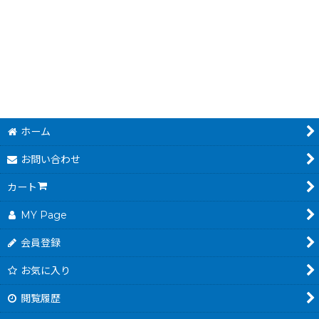
]
オール1 クロックス (ファミマガDisc Vol3,Vol.4)
タイムツイスト (前編)
[
15234-qlox-f
19,800
2,980
円
円
(税込)
(税込)
ホーム
お問い合わせ
カート
MY Page
会員登録
お気に入り
閲覧履歴