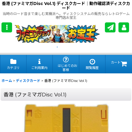
香港 (ファミマガDisc Vol.1) ディスクカード｜動作確認済ディスクカ
ード
当時のロード音まで楽しむ実機派へ。ディスクシステムの販売ならレトロゲーム
専門店お宝王
.
カート
はじめてのお
カテゴリ
ご利用案内
閲覧履歴
客様
ホーム
>
ディスクカード
>
香港 (ファミマガDisc Vol.1)
香港 (ファミマガDisc Vol.1)