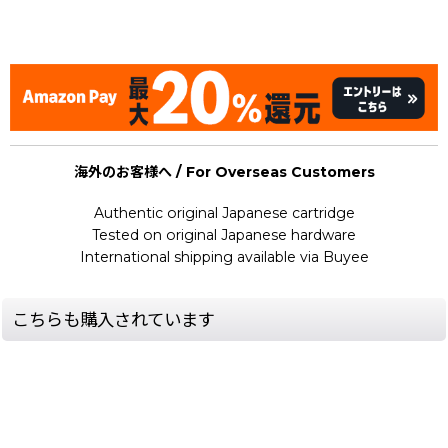
[Nintendo Famicom Disk System Card / FDS] Hong Kong
(Famimaga Disk Vol. 1)
海外のお客様へ / For Overseas Customers
Authentic original Japanese cartridge
Tested on original Japanese hardware
International shipping available via Buyee
こちらも購入されています