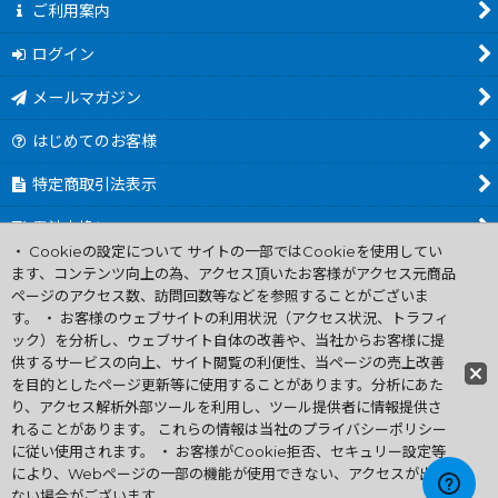
ご利用案内
ログイン
メールマガジン
はじめてのお客様
特定商取引法表示
電池交換について
・ Cookieの設定について サイトの一部ではCookieを使用してい
商品カテゴリ一覧
ます、コンテンツ向上の為、アクセス頂いたお客様がアクセス元商品
ページのアクセス数、訪問回数等などを参照することがございま
Worldwide Shipping Guide
す。 ・ お客様のウェブサイトの利用状況（アクセス状況、トラフィ
ック）を分析し、ウェブサイト自体の改善や、当社からお客様に提
供するサービスの向上、サイト閲覧の利便性、当ページの売上改善
ファミコン買取通販 中古 ディスクシステム 販売 ニンテンドウ64・
を目的としたページ更新等に使用することがあります。分析にあた
ゲーム買取 .電池交換
り、アクセス解析外部ツールを利用し、ツール提供者に情報提供さ
Copyright (C) 2007 ファミコン お宝王 All Rights
れることがあります。 これらの情報は当社のプライバシーポリシー
Reserved.
に従い使用されます。 ・ お客様がCookie拒否、セキュリー設定等
許可無く当サイトの画像、文章、無断転載複製を禁ずる
により、Webページの一部の機能が使用できない、アクセスが出来
ない場合がございます。